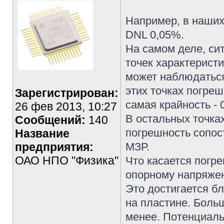
Например, в наших
DNL 0,05%.
На самом деле, си
точек характеристи
может наблюдаться
этих точках погреш
Зарегистрирован:
самая крайность - 
26 фев 2013, 10:27
В остальных точка
Сообщений:
140
погрешность сопост
Название
предприятия:
МЗР.
ОАО НПО "Физика"
Что касается погр
опорному напряжен
Это достигается б
на пластине. Боль
менее. Потенциаль