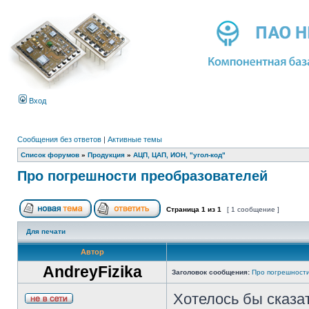
Вход
Сообщения без ответов
|
Активные темы
Список форумов
»
Продукция
»
АЦП, ЦАП, ИОН, "угол-код"
Про погрешности преобразователей
Страница
1
из
1
[ 1 сообщение ]
Для печати
Автор
AndreyFizika
Заголовок сообщения:
Про погрешност
Хотелось бы сказат