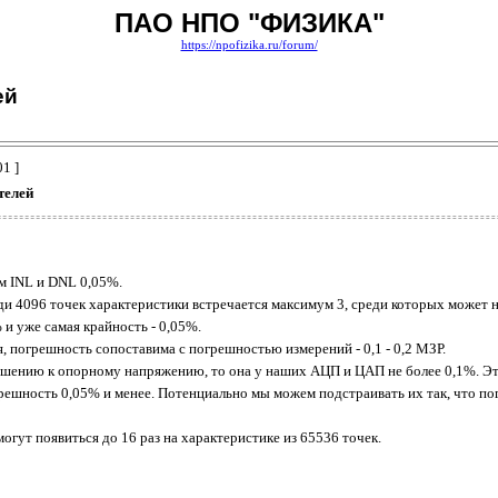
ПАО НПО "ФИЗИКА"
https://npofizika.ru/forum/
ей
01 ]
телей
м INL и DNL 0,05%.
и 4096 точек характеристики встречается максимум 3, среди которых может н
 и уже самая крайность - 0,05%.
, погрешность сопоставима с погрешностью измерений - 0,1 - 0,2 МЗР.
ошению к опорному напряжению, то она у наших АЦП и ЦАП не более 0,1%. Эт
решность 0,05% и менее. Потенциально мы можем подстраивать их так, что погр
гут появиться до 16 раз на характеристике из 65536 точек.