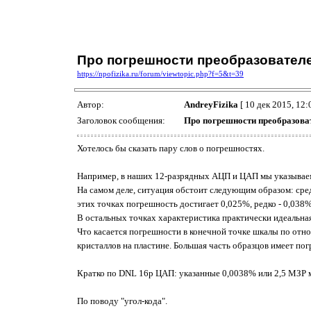
Про погрешности преобразовател
https://npofizika.ru/forum/viewtopic.php?f=5&t=39
Автор:
AndreyFizika
[ 10 дек 2015, 12:
Заголовок сообщения:
Про погрешности преобразова
Хотелось бы сказать пару слов о погрешностях.
Например, в наших 12-разрядных АЦП и ЦАП мы указывае
На самом деле, ситуация обстоит следующим образом: сред
этих точках погрешность достигает 0,025%, редко - 0,038%
В остальных точках характеристика практически идеальная
Что касается погрешности в конечной точке шкалы по отн
кристаллов на пластине. Большая часть образцов имеет пог
Кратко по DNL 16р ЦАП: указанные 0,0038% или 2,5 МЗР мо
По поводу "угол-кода".