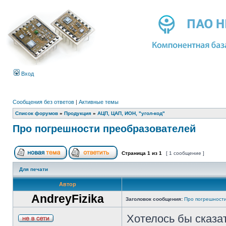
Вход
Сообщения без ответов
|
Активные темы
Список форумов
»
Продукция
»
АЦП, ЦАП, ИОН, "угол-код"
Про погрешности преобразователей
Страница
1
из
1
[ 1 сообщение ]
Для печати
Автор
AndreyFizika
Заголовок сообщения:
Про погрешност
Хотелось бы сказат