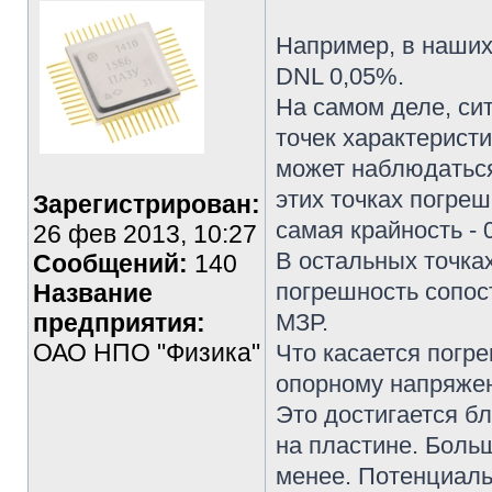
Например, в наших
DNL 0,05%.
На самом деле, си
точек характеристи
может наблюдаться
этих точках погреш
Зарегистрирован:
самая крайность - 
26 фев 2013, 10:27
В остальных точка
Сообщений:
140
погрешность сопост
Название
предприятия:
МЗР.
ОАО НПО "Физика"
Что касается погр
опорному напряжен
Это достигается б
на пластине. Боль
менее. Потенциаль