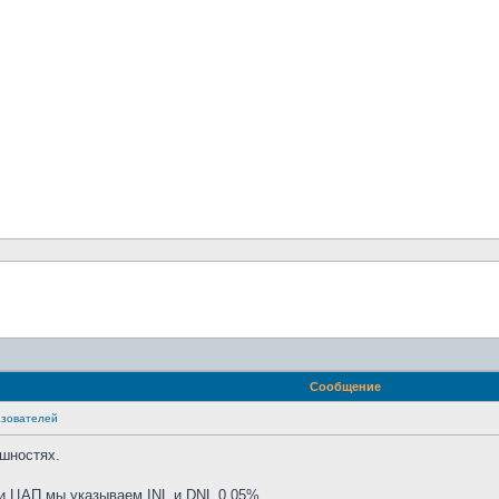
Сообщение
азователей
ешностях.
и ЦАП мы указываем INL и DNL 0,05%.