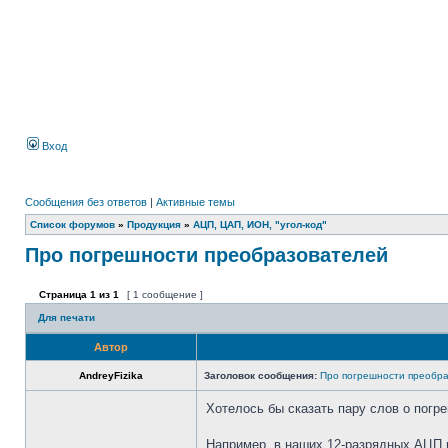
Вход
Сообщения без ответов
|
Активные темы
Список форумов
»
Продукция
»
АЦП, ЦАП, ИОН, "угол-код"
Про погрешности преобразователей
Страница
1
из
1
[ 1 сообщение ]
Для печати
Автор
AndreyFizika
Заголовок сообщения:
Про погрешности преобр
Хотелось бы сказать пару слов о погр
Например, в наших 12-разрядных АЦП 