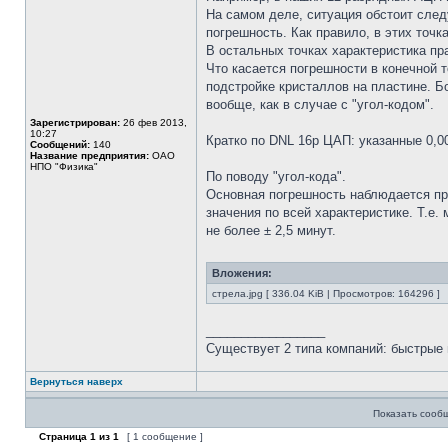
На самом деле, ситуация обстоит сле
погрешность. Как правило, в этих точк
В остальных точках характеристика пр
Что касается погрешности в конечной 
подстройке кристаллов на пластине. Б
вообще, как в случае с "угол-кодом".
Зарегистрирован:
26 фев 2013,
10:27
Кратко по DNL 16р ЦАП: указанные 0,00
Сообщений:
140
Название предприятия:
ОАО
НПО "Физика"
По поводу "угол-кода".
Основная погрешность наблюдается при
значения по всей характеристике. Т.е
не более ± 2,5 минут.
Вложения:
стрела.jpg [ 336.04 KiB | Просмотров: 164296 ]
_________________
Существует 2 типа компаний: быстрые 
Вернуться наверх
Показать сооб
Страница
1
из
1
[ 1 сообщение ]