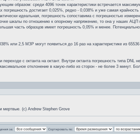
дующим образом: среди 4096 точек характеристики встречается максиму
ах погрешность достигает 0,025%, редко - 0,038% и уже самая крайность 
актически идеальная, погрешность сопоставима с погрешностью измерений
точке шкалы по отношению к опорному напряжению, то она у наших АЦП 
ольшая часть образцов имеет погрешность 0,05% и менее. Потенциально
38% или 2,5 МЗР могут появиться до 16 раз на характеристике из 65536 
 переходе с октанта на октант. Внутри октанта погрешность типа DNL не
. максимальное отклонение в какую-либо из сторон - не более 3 минут.
и мертвые. (с) Andrew Stephen Grove
щения за:
Сортировать по: