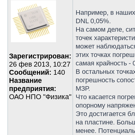
Например, в наших
DNL 0,05%.
На самом деле, си
точек характеристи
может наблюдаться
этих точках погреш
Зарегистрирован:
самая крайность - 
26 фев 2013, 10:27
В остальных точка
Сообщений:
140
погрешность сопост
Название
предприятия:
МЗР.
ОАО НПО "Физика"
Что касается погр
опорному напряжен
Это достигается б
на пластине. Боль
менее. Потенциаль