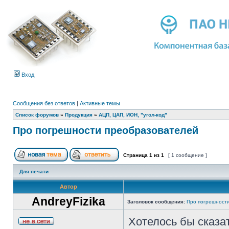
Вход
Сообщения без ответов
|
Активные темы
Список форумов
»
Продукция
»
АЦП, ЦАП, ИОН, "угол-код"
Про погрешности преобразователей
Страница
1
из
1
[ 1 сообщение ]
Для печати
Автор
AndreyFizika
Заголовок сообщения:
Про погрешност
Хотелось бы сказат