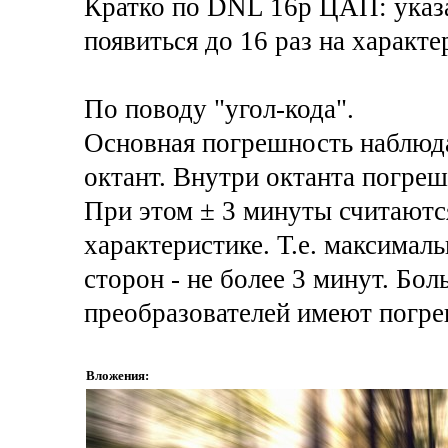
Кратко по DNL 16р ЦАП: указ
появиться до 16 раз на характе
По поводу "угол-кода".
Основная погрешность наблюдае
октант. Внутри октанта погреш
При этом ± 3 минуты считаются
характеристике. Т.е. максимал
сторон - не более 3 минут. Бо
преобразователей имеют погреш
Вложения: