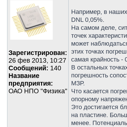
Например, в наших
DNL 0,05%.
На самом деле, си
точек характеристи
может наблюдаться
этих точках погреш
Зарегистрирован:
самая крайность - 
26 фев 2013, 10:27
В остальных точка
Сообщений:
140
погрешность сопост
Название
предприятия:
МЗР.
ОАО НПО "Физика"
Что касается погр
опорному напряжен
Это достигается б
на пластине. Боль
менее. Потенциаль