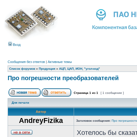
Вход
Сообщения без ответов
|
Активные темы
Список форумов
»
Продукция
»
АЦП, ЦАП, ИОН, "угол-код"
Про погрешности преобразователей
Страница
1
из
1
[ 1 сообщение ]
Для печати
Автор
AndreyFizika
Заголовок сообщения:
Про погрешност
Хотелось бы сказат