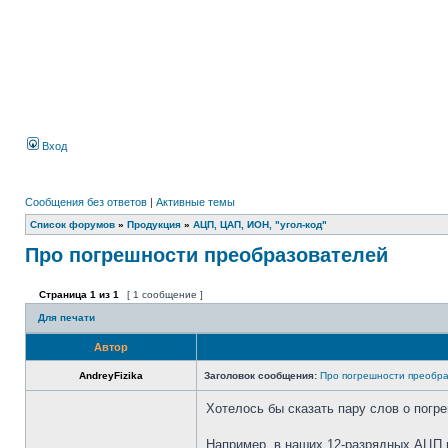
Вход
Сообщения без ответов
|
Активные темы
Список форумов
»
Продукция
»
АЦП, ЦАП, ИОН, "угол-код"
Про погрешности преобразователей
Страница
1
из
1
[ 1 сообщение ]
Для печати
Автор
AndreyFizika
Заголовок сообщения:
Про погрешности преобр
Хотелось бы сказать пару слов о погр
Например, в наших 12-разрядных АЦП 