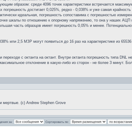
дующим образом: среди 4096 точек характеристики встречается максиму
ах погрешность достигает 0,025%, редко - 0,038% и уже самая крайность 
актически идеальная, погрешность сопоставима с погрешностью измерений
точке шкалы по отношению к опорному напряжению, то она у наших АЦП 
ольшая часть образцов имеет погрешность 0,05% и менее. Потенциально
38% или 2,5 МЗР могут появиться до 16 раз на характеристике из 65536 
 переходе с октанта на октант. Внутри октанта погрешность типа DNL не
. максимальное отклонение в какую-либо из сторон - не более 3 минут.
и мертвые. (с) Andrew Stephen Grove
щения за:
Сортировать по: