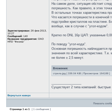
На самом деле, ситуация обстоит сле
погрешность. Как правило, в этих точк
В остальных точках характеристика пр
Что касается погрешности в конечной 
подстройке кристаллов на пластине. Б
вообще, как в случае с "угол-кодом".
Зарегистрирован:
26 фев 2013,
10:27
Кратко по DNL 16р ЦАП: указанные 0,00
Сообщений:
140
Название предприятия:
ОАО
НПО "Физика"
По поводу "угол-кода".
Основная погрешность наблюдается при
значения по всей характеристике. Т.е
не более ± 2,5 минут.
Вложения:
стрела.jpg [ 336.04 KiB | Просмотров: 164188 ]
_________________
Существует 2 типа компаний: быстрые 
Вернуться наверх
Показать сооб
Страница
1
из
1
[ 1 сообщение ]