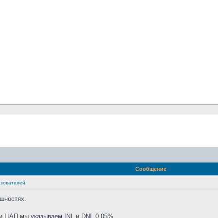
Сообщение
азователей
ешностях.
и ЦАП мы указываем INL и DNL 0,05%.