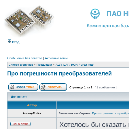
Вход
Сообщения без ответов
|
Активные темы
Список форумов
»
Продукция
»
АЦП, ЦАП, ИОН, "угол-код"
Про погрешности преобразователей
Страница
1
из
1
[ 1 сообщение ]
Для печати
Автор
AndreyFizika
Заголовок сообщения:
Про погрешности преобр
Хотелось бы сказать 