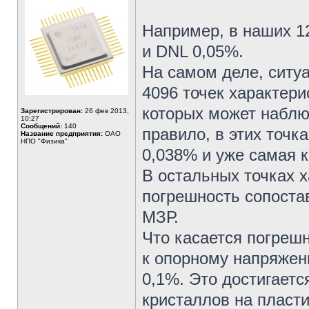
Например, в наших 1
и DNL 0,05%.
На самом деле, ситу
4096 точек характери
которых может наблю
Зарегистрирован:
26 фев 2013,
10:27
Сообщений:
140
правило, в этих точк
Название предприятия:
ОАО
НПО "Физика"
0,038% и уже самая к
В остальных точках х
погрешность сопостав
МЗР.
Что касается погреш
к опорному напряжен
0,1%. Это достигаетс
кристаллов на пласт