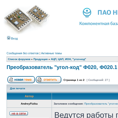
Вход
Сообщения без ответов
|
Активные темы
Список форумов
»
Продукция
»
АЦП, ЦАП, ИОН, "угол-код"
Преобразователь "угол-код" Ф020, Ф020.1
Страница
1
из
2
[ Сообщений: 27 ]
Для печати
Автор
AndreyFizika
Заголовок сообщения:
Преобразователь "угол-ко
Ведутся работы 