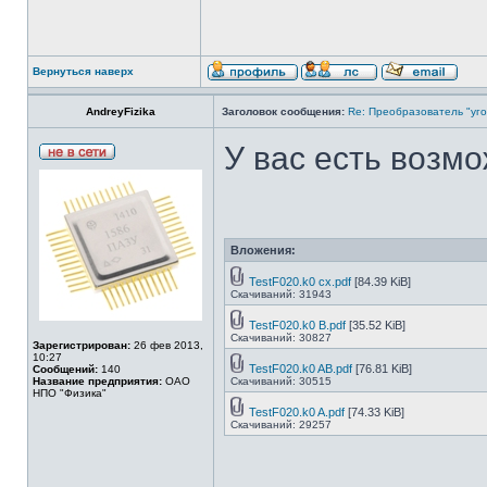
Вернуться наверх
AndreyFizika
Заголовок сообщения:
Re: Преобразователь "уго
У вас есть возмо
Вложения:
TestF020.k0 cx.pdf
[84.39 KiB]
Скачиваний: 31943
TestF020.k0 B.pdf
[35.52 KiB]
Скачиваний: 30827
Зарегистрирован:
26 фев 2013,
10:27
TestF020.k0 AB.pdf
[76.81 KiB]
Сообщений:
140
Название предприятия:
ОАО
Скачиваний: 30515
НПО "Физика"
TestF020.k0 A.pdf
[74.33 KiB]
Скачиваний: 29257