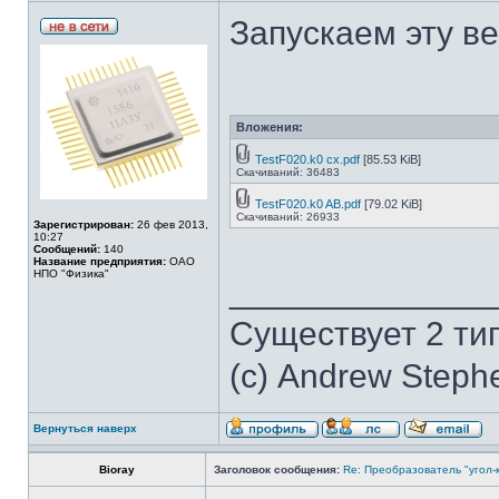
Запускаем эту в
Вложения:
TestF020.k0 cx.pdf
[85.53 KiB]
Скачиваний: 36483
TestF020.k0 AB.pdf
[79.02 KiB]
Скачиваний: 26933
Зарегистрирован:
26 фев 2013,
10:27
Сообщений:
140
Название предприятия:
ОАО
НПО "Физика"
______________
Существует 2 ти
(с) Andrew Steph
Вернуться наверх
Bioray
Заголовок сообщения:
Re: Преобразователь "угол-