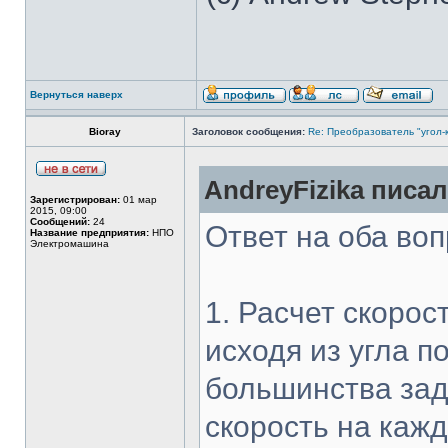
Вернуться наверх
Bioray
Заголовок сообщения:
Re: Преобразователь "угол-
AndreyFizika писал
Зарегистрирован:
01 мар
2015, 09:00
Сообщений:
24
Ответ на оба во
Название предприятия:
НПО
Электромашина
1. Расчет скорос
исходя из угла п
большинства зад
скорость на кажд