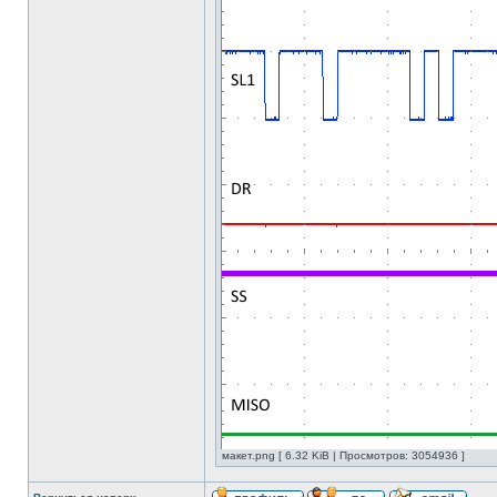
макет.png [ 6.32 KiB | Просмотров: 3054936 ]