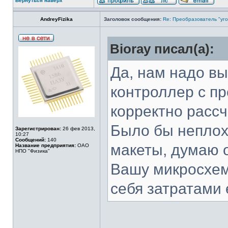
Вернуться наверх
AndreyFizika
Заголовок сообщения:
Re: Преобразователь "уго
Bioray писал(а):
Да, нам надо вы
контроллер с п
корректно расс
Было бы неплох
Зарегистрирован:
26 фев 2013,
10:27
Сообщений:
140
макеты, думаю о
Название предприятия:
ОАО
НПО "Физика"
Вашу микросхем
себя затратами 