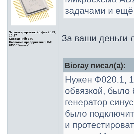
задачами и ещё
Зарегистрирован:
26 фев 2013,
За ваши деньги 
10:27
Сообщений:
140
Название предприятия:
ОАО
НПО "Физика"
Bioray писал(а):
Нужен Ф020.1, 
обвязкой, было 
генератор сину
было подключит
и протестирова