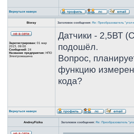
Вернуться наверх
Bioray
Заголовок сообщения:
Re: Преобразователь "угол-
Датчики - 2,5ВТ (
Зарегистрирован:
01 мар
подошёл.
2015, 09:00
Сообщений:
24
Название предприятия:
НПО
Вопрос, планируе
Электромашина
функцию измерени
кода?
Вернуться наверх
AndreyFizika
Заголовок сообщения:
Re: Преобразователь "уго