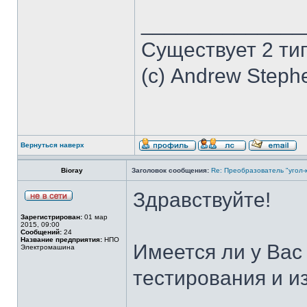
______________
Существует 2 ти
(с) Andrew Steph
Вернуться наверх
Bioray
Заголовок сообщения:
Re: Преобразователь "угол-
Здравствуйте!
Зарегистрирован:
01 мар
2015, 09:00
Сообщений:
24
Название предприятия:
НПО
Имеется ли у Вас
Электромашина
тестирования и и