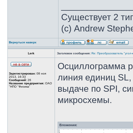
______________
Существует 2 ти
(с) Andrew Steph
Вернуться наверх
Lerk
Заголовок сообщения:
Re: Преобразователь "угол-
Осциллограмма р
Зарегистрирован:
08 ноя
линия единиц SL,
2013, 16:33
Сообщений:
26
Название предприятия:
ОАО
выдаче по SPI, си
"НПО "Физика"
микросхемы.
Вложения: