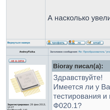
А насколько увел
Вернуться наверх
AndreyFizika
Заголовок сообщения:
Re: Преобразователь "уго
Bioray писал(а):
Здравствуйте!
Имеется ли у Ва
тестирования и
Ф020.1?
Зарегистрирован:
26 фев 2013,
10:27
Сообщений:
140