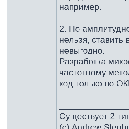
например.
2. По амплитудн
нельзя, ставить
невыгодно.
Разработка мик
частотному мето
код только по ОК
______________
Существует 2 ти
(с) Andrew Steph