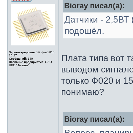
Bioray писал(а):
Датчики - 2,5ВТ
подошёл.
Зарегистрирован:
26 фев 2013,
Плата типа вот т
10:27
Сообщений:
140
Название предприятия:
ОАО
НПО "Физика"
выводом сигнало
только Ф020 и 1
понимаю?
Bioray писал(а):
Вопрос, планир