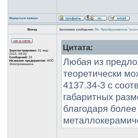
Вернуться наверх
Bioray
Заголовок сообщения:
Re: Преобразователь "угол-
Цитата:
Зарегистрирован:
01 мар
2015, 09:00
Сообщений:
24
Любая из предл
Название предприятия:
НПО
Электромашина
теоретически мо
4137.34-3 с соо
габаритных разм
благодаря более
металлокерамиче