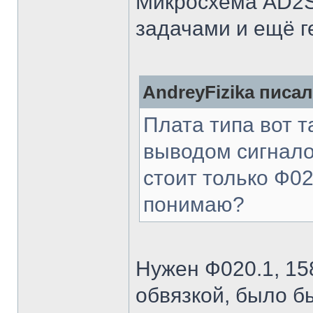
Микросхема AD2S
задачами и ещё г
AndreyFizika писал
Плата типа вот т
выводом сигнало
стоит только Ф0
понимаю?
Нужен Ф020.1, 1
обвязкой, было б