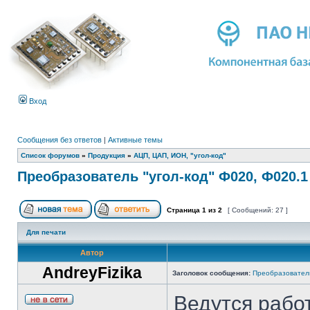
Вход
Сообщения без ответов
|
Активные темы
Список форумов
»
Продукция
»
АЦП, ЦАП, ИОН, "угол-код"
Преобразователь "угол-код" Ф020, Ф020.1
Страница
1
из
2
[ Сообщений: 27 ]
Для печати
Автор
AndreyFizika
Заголовок сообщения:
Преобразователь
Ведутся рабо