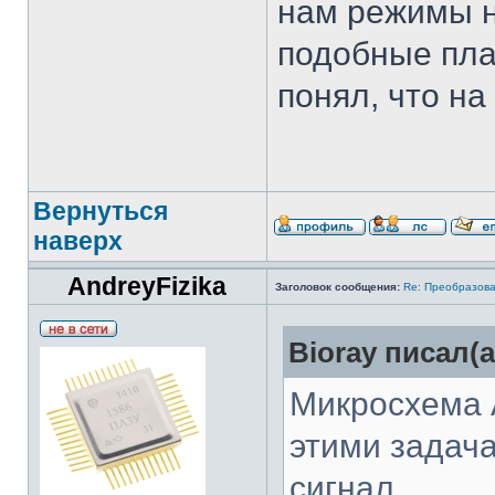
нам режимы н
подобные пла
понял, что на
Вернуться
наверх
AndreyFizika
Заголовок сообщения:
Re: Преобразова
Bioray писал(а
Микросхема 
этими задач
сигнал.