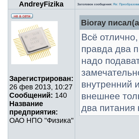
AndreyFizika
Заголовок сообщения:
Re: Преобразова
Bioray писал(а
Всё отлично,
правда два п
надо подава
замечательно
Зарегистрирован:
внутренний и
26 фев 2013, 10:27
внешнее толь
Сообщений:
140
Название
два питания 
предприятия:
ОАО НПО "Физика"