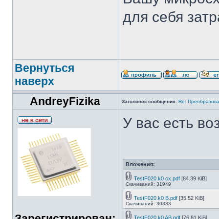
для себя затр
Вернуться
наверх
AndreyFizika
Заголовок сообщения:
Re: Преобразова
У вас есть во
Вложения:
TestF020.k0 cx.pdf
[84.39 KiB]
Скачиваний: 31949
TestF020.k0 B.pdf
[35.52 KiB]
Скачиваний: 30833
Зарегистрирован:
TestF020.k0 AB.pdf
[76.81 KiB]