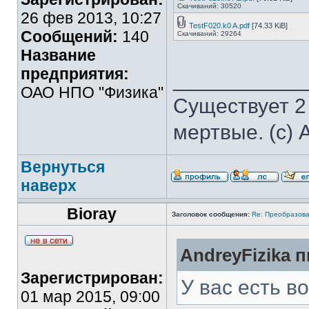
Скачиваний: 30520
26 фев 2013, 10:27
TestF020.k0 A.pdf
[74.33 KiB]
Сообщений:
140
Скачиваний: 29264
Название
предприятия:
___________
ОАО НПО "Физика"
Существует 2
мертвые. (с) 
Вернуться
наверх
Bioray
Заголовок сообщения:
Re: Преобразова
AndreyFizika п
Зарегистрирован:
У вас есть в
01 мар 2015, 09:00