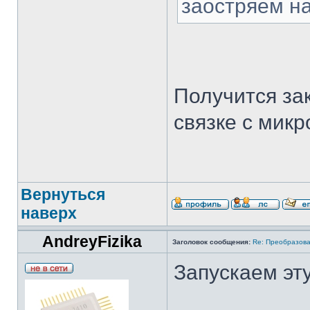
заостряем н
Получится за
связке с мик
Вернуться
наверх
AndreyFizika
Заголовок сообщения:
Re: Преобразова
Запускаем эт