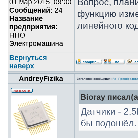
Вопрос, план
01 мар 2015, 09:00
Сообщений:
24
функцию изме
Название
линейного ко
предприятия:
НПО
Электромашина
Вернуться
наверх
AndreyFizika
Заголовок сообщения:
Re: Преобразова
Bioray писал(а
Датчики - 2,
бы подошёл.