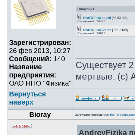
Вложения:
TestF020.k0 cx.pdf
[85.53 KiB]
Скачиваний: 36488
TestF020.k0 AB.pdf
[79.02 KiB]
Скачиваний: 26938
Зарегистрирован:
26 фев 2013, 10:27
___________
Сообщений:
140
Существует 2
Название
предприятия:
мертвые. (с) 
ОАО НПО "Физика"
Вернуться
наверх
Bioray
Заголовок сообщения:
Re: Преобразова
AndreyFizika п