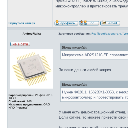
Нужен Ф020.1, 1582ВЖ1-0053, с необходи
микроконтроллер и протестировать требу
Вернуться наверх
AndreyFizika
Заголовок сообщения:
Re: Преобразователь "уго
Bioray писал(а):
Микросхема AD2S1210-EP справляетс
За ваши деньги любой каприз.
Bioray писал(а):
Нужен Ф020.1, 1582ВЖ1-0053, с необ
Зарегистрирован:
26 фев 2013,
микроконтроллер и протестировать т
10:27
Сообщений:
140
Название предприятия:
ОАО
НПО "Физика"
У меня есть демонстрационный стенд, 
Если хотите, то можете привести свой 
Если цель в том, чтобы просто не тра