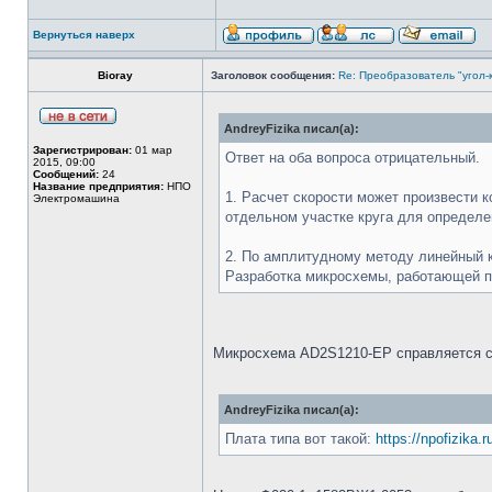
Вернуться наверх
Bioray
Заголовок сообщения:
Re: Преобразователь "угол-
AndreyFizika писал(а):
Зарегистрирован:
01 мар
Ответ на оба вопроса отрицательный.
2015, 09:00
Сообщений:
24
Название предприятия:
НПО
1. Расчет скорости может произвести 
Электромашина
отдельном участке круга для определ
2. По амплитудному методу линейный к
Разработка микросхемы, работающей по
Микросхема AD2S1210-EP справляется с
AndreyFizika писал(а):
Плата типа вот такой:
https://npofizika.