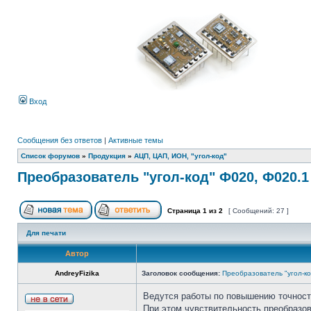
Вход
Сообщения без ответов
|
Активные темы
Список форумов
»
Продукция
»
АЦП, ЦАП, ИОН, "угол-код"
Преобразователь "угол-код" Ф020, Ф020.1
Страница
1
из
2
[ Сообщений: 27 ]
Для печати
Автор
AndreyFizika
Заголовок сообщения:
Преобразователь "угол-ко
Ведутся работы по повышению точност
При этом чувствительность преобразов