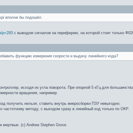
 spi вполне бы подошёл.
ru/p=293
с выводом сигналов на периферию, на которой стоит только Ф02
обавить функцию измерения скорости и выдачу линейного кода?
контроллер, исходя из угла поворота. При опорной 5 кГц для большинст
номерности вращения, например.
од получить нельзя, ставить внутрь микросборки ПЗУ невыгодно.
 частотному методу, с выходом сразу в линейный код только по ОКР.
и мертвые. (с) Andrew Stephen Grove