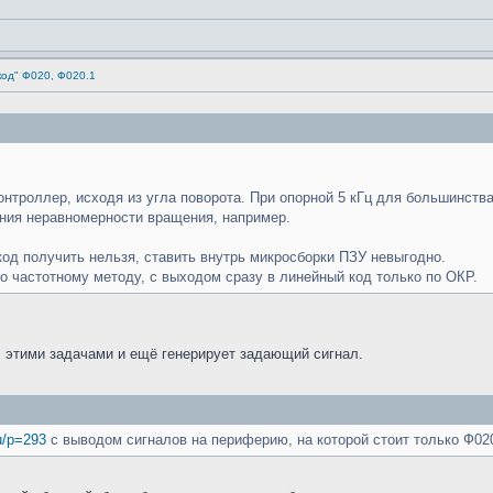
код" Ф020, Ф020.1
контроллер, исходя из угла поворота. При опорной 5 кГц для большинств
ения неравномерности вращения, например.
од получить нельзя, ставить внутрь микросборки ПЗУ невыгодно.
 частотному методу, с выходом сразу в линейный код только по ОКР.
 этими задачами и ещё генерирует задающий сигнал.
ru/p=293
с выводом сигналов на периферию, на которой стоит только Ф02