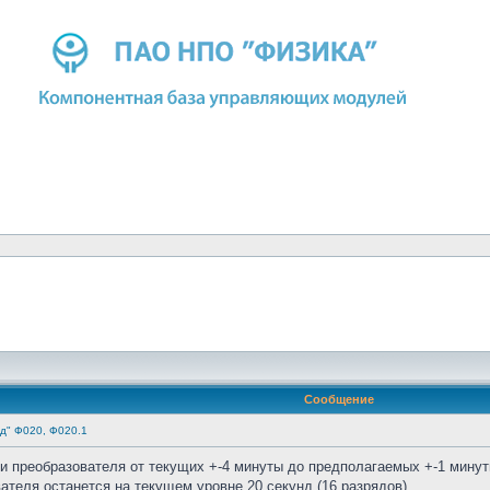
Сообщение
д" Ф020, Ф020.1
и преобразователя от текущих +-4 минуты до предполагаемых +-1 минут
ателя останется на текущем уровне 20 секунд (16 разрядов).