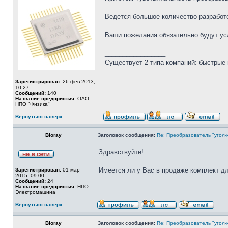
Ведется большое количество разработ
Ваши пожелания обязательно будут у
_________________
Существует 2 типа компаний: быстрые 
Зарегистрирован:
26 фев 2013,
10:27
Сообщений:
140
Название предприятия:
ОАО
НПО "Физика"
Вернуться наверх
Bioray
Заголовок сообщения:
Re: Преобразователь "угол-
Здравствуйте!
Имеется ли у Вас в продаже комплект дл
Зарегистрирован:
01 мар
2015, 09:00
Сообщений:
24
Название предприятия:
НПО
Электромашина
Вернуться наверх
Bioray
Заголовок сообщения:
Re: Преобразователь "угол-