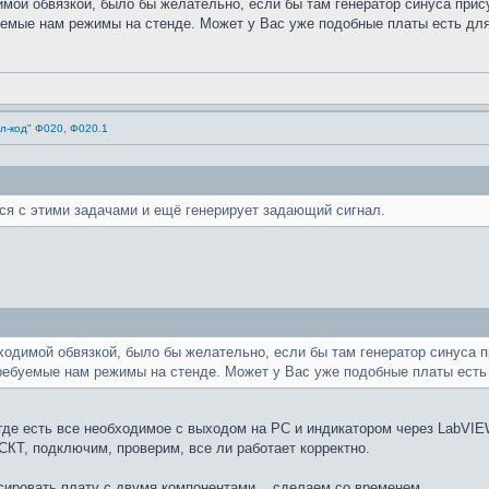
мой обвязкой, было бы желательно, если бы там генератор синуса прис
емые нам режимы на стенде. Может у Вас уже подобные платы есть для 
л-код" Ф020, Ф020.1
я с этими задачами и ещё генерирует задающий сигнал.
ходимой обвязкой, было бы желательно, если бы там генератор синуса 
ребуемые нам режимы на стенде. Может у Вас уже подобные платы есть 
где есть все необходимое с выходом на PC и индикатором через LabVIEW
СКТ, подключим, проверим, все ли работает корректно.
ссировать плату с двумя компонентами... сделаем со временем.