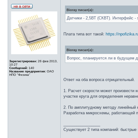
Bioray писал(а):
Датчики - 2,5ВТ (СКВТ). Интерфейс -
Плата типа вот такой:
https://npofizika.
Bioray писал(а):
Вопрос, планируется ли в будущем д
Зарегистрирован:
26 фев 2013,
10:27
Сообщений:
140
Название предприятия:
ОАО
НПО "Физика"
Ответ на оба вопроса отрицательный.
1. Расчет скорости может произвести 
участке круга для определения нерав
2. По амплитудному методу линейный к
Разработка микросхемы, работающей по
_________________
Существует 2 типа компаний: быстрые 