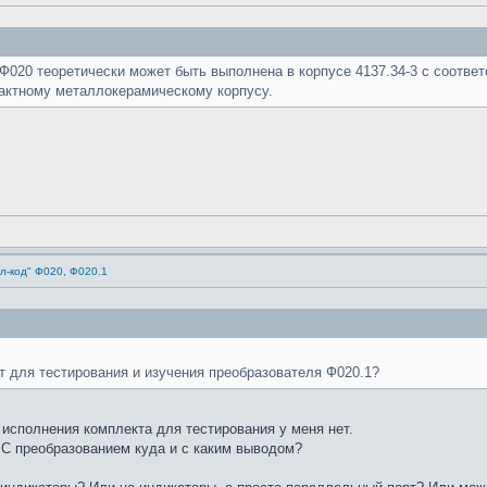
020 теоретически может быть выполнена в корпусе 4137.34-3 с соотв
пактному металлокерамическому корпусу.
л-код" Ф020, Ф020.1
т для тестирования и изучения преобразователя Ф020.1?
 исполнения комплекта для тестирования у меня нет.
 С преобразованием куда и с каким выводом?