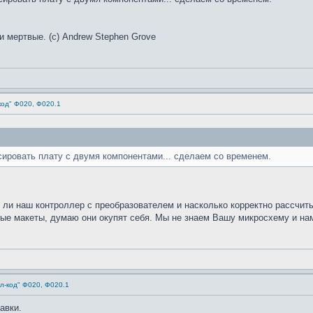
и мертвые. (с) Andrew Stephen Grove
код" Ф020, Ф020.1
ссировать плату с двумя компонентами... сделаем со временем.
 ли наш контроллер с преобразователем и насколько корректно рассчит
ые макеты, думаю они окупят себя. Мы не знаем Вашу микросхему и нам
л-код" Ф020, Ф020.1
авки.