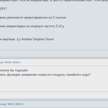
 индикаторы? Или не индикаторы, а просто параллельный порт? Или мо
 SPI?
цена увеличится ориентировочно на 3 тысячи.
нию микросборки на опорную частоту 5 кГц.
и мертвые. (с) Andrew Stephen Grove
код" Ф020, Ф020.1
 вполне бы подошёл.
вить функцию измерения скорости и выдачу линейного кода?
л-код" Ф020, Ф020.1