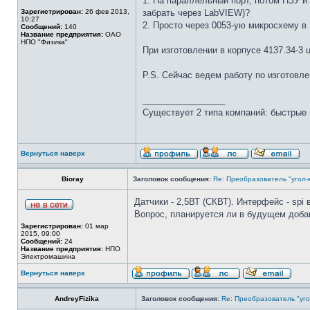
1. На параллельный порт, потом ПЗУ и
Зарегистрирован:
26 фев 2013,
забрать через LabVIEW)?
10:27
2. Просто через 0053-ую микросхему в
Сообщений:
140
Название предприятия:
ОАО
НПО "Физика"
При изготовлении в корпусе 4137.34-3 
P.S. Сейчас ведем работу по изготовле
_________________
Существует 2 типа компаний: быстрые 
Вернуться наверх
Bioray
Заголовок сообщения:
Re: Преобразователь "угол-
Датчики - 2,5ВТ (СКВТ). Интерфейс - spi
Вопрос, планируется ли в будущем доба
Зарегистрирован:
01 мар
2015, 09:00
Сообщений:
24
Название предприятия:
НПО
Электромашина
Вернуться наверх
AndreyFizika
Заголовок сообщения:
Re: Преобразователь "уго