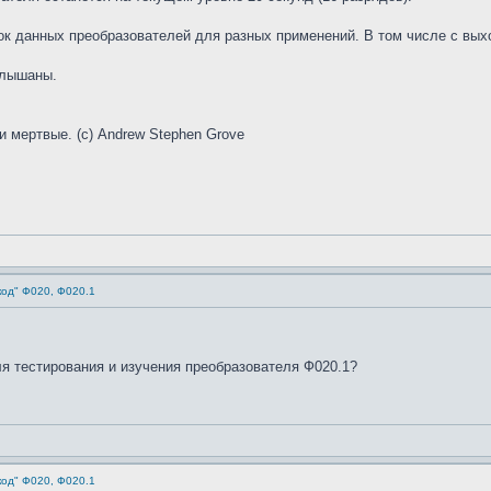
ок данных преобразователей для разных применений. В том числе с вых
слышаны.
и мертвые. (с) Andrew Stephen Grove
код" Ф020, Ф020.1
я тестирования и изучения преобразователя Ф020.1?
код" Ф020, Ф020.1