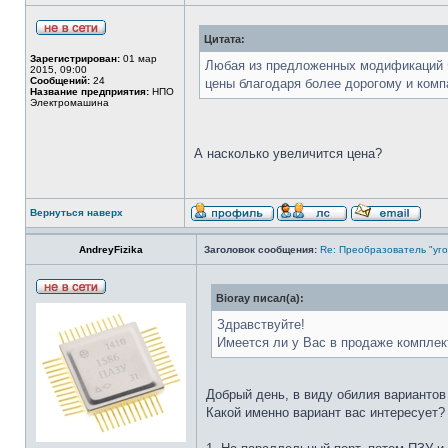
Цитата:
Зарегистрирован:
01 мар
Любая из предложенных модификаций Ф
2015, 09:00
Сообщений:
24
цены благодаря более дорогому и ком
Название предприятия:
НПО
Электромашина
А насколько увеличится цена?
Вернуться наверх
AndreyFizika
Заголовок сообщения:
Re: Преобразователь "уго
Bioray писал(а):
Здравствуйте!
Имеется ли у Вас в продаже комплек
Добрый день, в виду обилия вариантов
Какой именно вариант вас интересует?