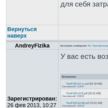
для себя затр
Вернуться
наверх
AndreyFizika
Заголовок сообщения:
Re: Преобразова
У вас есть во
Вложения:
TestF020.k0 cx.pdf
[84.39 KiB]
Скачиваний: 31947
TestF020.k0 B.pdf
[35.52 KiB]
Скачиваний: 30831
Зарегистрирован:
TestF020.k0 AB.pdf
[76.81 KiB]
26 фев 2013, 10:27
Скачиваний: 30519