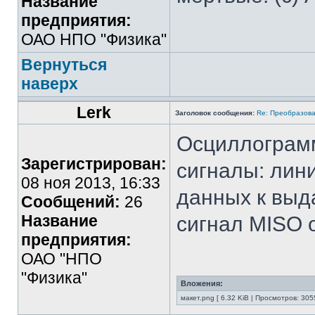
Название
предприятия:
ОАО НПО "Физика"
Вернуться
наверх
Lerk
Заголовок сообщения:
Re: Преобразова
Осциллограм
Зарегистрирован:
сигналы: лини
08 ноя 2013, 16:33
данных к выда
Сообщений:
26
Название
сигнал MISO 
предприятия:
ОАО "НПО
"Физика"
Вложения:
макет.png [ 6.32 KiB | Просмотров: 305