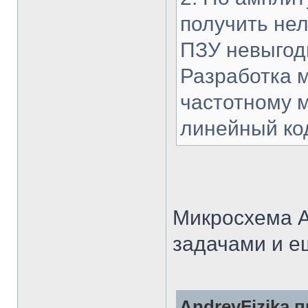
получить нел
ПЗУ невыгод
Разработка 
частотному м
линейный код
Микросхема A
задачами и е
AndreyFizika п