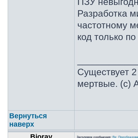
ПЗУ невыгодн
Разработка м
частотному м
код только по
___________
Существует 2
мертвые. (с) 
Вернуться
наверх
Bioray
Заголовок сообщения:
Re: Преобразова