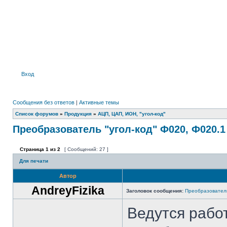
Вход
Сообщения без ответов
|
Активные темы
Список форумов
»
Продукция
»
АЦП, ЦАП, ИОН, "угол-код"
Преобразователь "угол-код" Ф020, Ф020.1
Страница
1
из
2
[ Сообщений: 27 ]
Для печати
Автор
AndreyFizika
Заголовок сообщения:
Преобразователь
Ведутся рабо