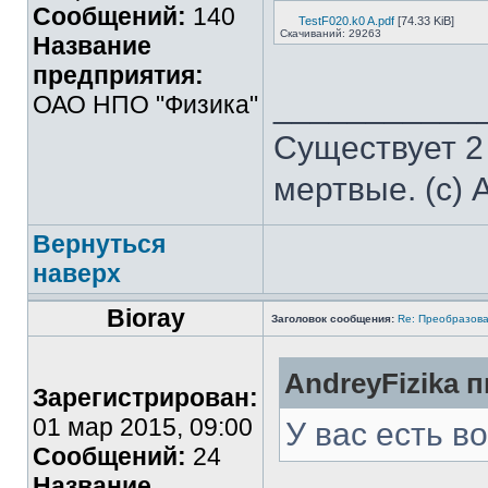
Сообщений:
140
TestF020.k0 A.pdf
[74.33 KiB]
Скачиваний: 29263
Название
предприятия:
___________
ОАО НПО "Физика"
Существует 2
мертвые. (с) 
Вернуться
наверх
Bioray
Заголовок сообщения:
Re: Преобразова
AndreyFizika п
Зарегистрирован:
01 мар 2015, 09:00
У вас есть в
Сообщений:
24
Название