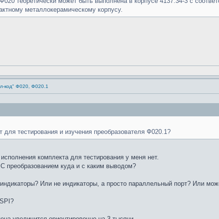
020 теоретически может быть выполнена в корпусе 4137.34-3 с соотв
пактному металлокерамическому корпусу.
л-код" Ф020, Ф020.1
т для тестирования и изучения преобразователя Ф020.1?
 исполнения комплекта для тестирования у меня нет.
 С преобразованием куда и с каким выводом?
 индикаторы? Или не индикаторы, а просто параллельный порт? Или мо
 SPI?
цена увеличится ориентировочно на 3 тысячи.