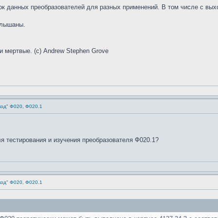
ок данных преобразователей для разных применений. В том числе с вых
слышаны.
и мертвые. (с) Andrew Stephen Grove
код" Ф020, Ф020.1
я тестирования и изучения преобразователя Ф020.1?
код" Ф020, Ф020.1