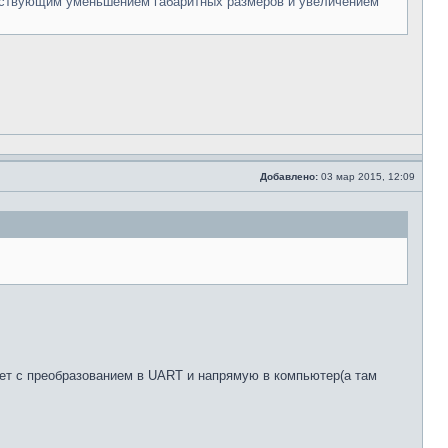
етствующим уменьшением габаритных размеров и увеличением
Добавлено:
03 мар 2015, 12:09
жет с преобразованием в UART и напрямую в компьютер(а там