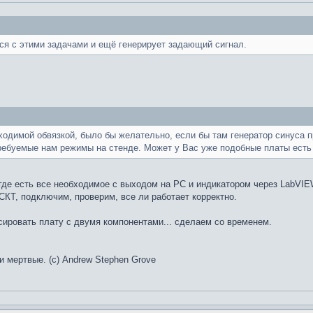
я с этими задачами и ещё генерирует задающий сигнал.
ходимой обвязкой, было бы желательно, если бы там генератор синуса 
ребуемые нам режимы на стенде. Может у Вас уже подобные платы есть 
где есть все необходимое с выходом на PC и индикатором через LabVIEW
СКТ, подключим, проверим, все ли работает корректно.
ссировать плату с двумя компонентами... сделаем со временем.
и мертвые. (с) Andrew Stephen Grove