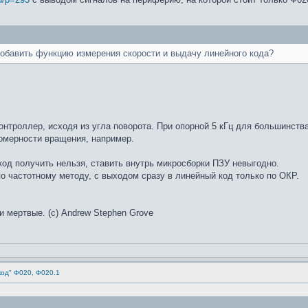
обавить функцию измерения скорости и выдачу линейного кода?
контроллер, исходя из угла поворота. При опорной 5 кГц для большинст
номерности вращения, например.
од получить нельзя, ставить внутрь микросборки ПЗУ невыгодно.
 частотному методу, с выходом сразу в линейный код только по ОКР.
и мертвые. (с) Andrew Stephen Grove
код" Ф020, Ф020.1