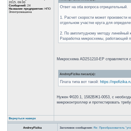
2015, 09:00
Сообщений:
24
Ответ на оба вопроса отрицательный.
Название предприятия:
НПО
Электромашина
1. Расчет скорости может произвести 
отдельном участке круга для определ
2. По амплитудному методу линейный к
Разработка микросхемы, работающей по
Микросхема AD2S1210-EP справляется с
AndreyFizika писал(а):
Плата типа вот такой:
https://npofizika.
Нужен Ф020.1, 1582ВЖ1-0053, с необходи
микроконтроллер и протестировать требу
Вернуться наверх
AndreyFizika
Заголовок сообщения:
Re: Преобразователь "уго