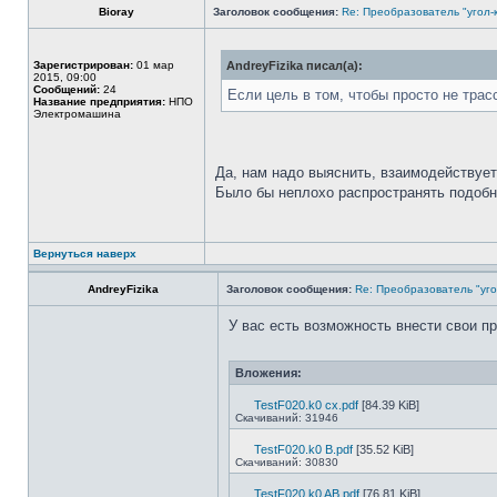
Bioray
Заголовок сообщения:
Re: Преобразователь "угол-
Зарегистрирован:
01 мар
AndreyFizika писал(а):
2015, 09:00
Сообщений:
24
Если цель в том, чтобы просто не тра
Название предприятия:
НПО
Электромашина
Да, нам надо выяснить, взаимодействует
Было бы неплохо распространять подобн
Вернуться наверх
AndreyFizika
Заголовок сообщения:
Re: Преобразователь "уго
У вас есть возможность внести свои пр
Вложения:
TestF020.k0 cx.pdf
[84.39 KiB]
Скачиваний: 31946
TestF020.k0 B.pdf
[35.52 KiB]
Скачиваний: 30830
TestF020.k0 AB.pdf
[76.81 KiB]