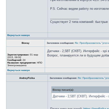
P.S. Сейчас ведем работу по изготовле
_________________
Существует 2 типа компаний: быстрые 
Вернуться наверх
Bioray
Заголовок сообщения:
Re: Преобразователь "угол-
Датчики - 2,5ВТ (СКВТ). Интерфейс - spi
Зарегистрирован:
01 мар
Вопрос, планируется ли в будущем доба
2015, 09:00
Сообщений:
24
Название предприятия:
НПО
Электромашина
Вернуться наверх
AndreyFizika
Заголовок сообщения:
Re: Преобразователь "уго
Bioray писал(а):
Датчики - 2,5ВТ (СКВТ). Интерфейс -
Плата типа вот такой:
https://npofizika.