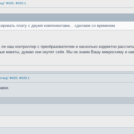
код" Ф020, Ф020.1
ссировать плату с двумя компонентами... сделаем со временем.
 ли наш контроллер с преобразователем и насколько корректно рассчит
ые макеты, думаю они окупят себя. Мы не знаем Вашу микросхему и нам
л-код" Ф020, Ф020.1
авки.