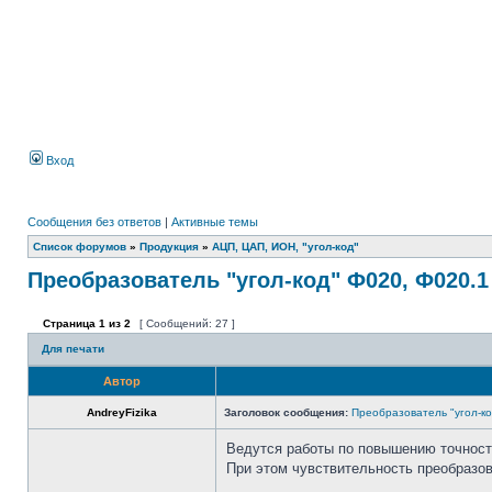
Вход
Сообщения без ответов
|
Активные темы
Список форумов
»
Продукция
»
АЦП, ЦАП, ИОН, "угол-код"
Преобразователь "угол-код" Ф020, Ф020.1
Страница
1
из
2
[ Сообщений: 27 ]
Для печати
Автор
AndreyFizika
Заголовок сообщения:
Преобразователь "угол-ко
Ведутся работы по повышению точност
При этом чувствительность преобразов