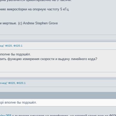
нию микросборки на опорную частоту 5 кГц.
и мертвые. (с) Andrew Stephen Grove
код" Ф020, Ф020.1
 вполне бы подошёл.
вить функцию измерения скорости и выдачу линейного кода?
л-код" Ф020, Ф020.1
 spi вполне бы подошёл.
ru/p=293
с выводом сигналов на периферию, на которой стоит только Ф02