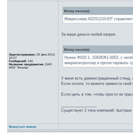
Bioray писал(а):
Микросхема AD2S1210-EP справляетс
За ваши деньги любой каприз.
Bioray писал(а):
Зарегистрирован:
26 фев 2013,
Нужен Ф020.1, 1582ВЖ1-0053, с необ
10:27
Сообщений:
140
микроконтроллер и протестировать т
Название предприятия:
ОАО
НПО "Физика"
У меня есть демонстрационный стенд, 
Если хотите, то можете привести свой 
Если цель в том, чтобы просто не тра
_________________
Существует 2 типа компаний: быстрые 
Вернуться наверх