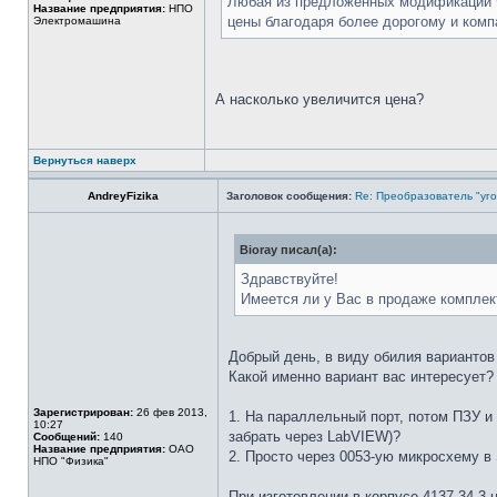
Любая из предложенных модификаций Ф
Название предприятия:
НПО
цены благодаря более дорогому и ком
Электромашина
А насколько увеличится цена?
Вернуться наверх
AndreyFizika
Заголовок сообщения:
Re: Преобразователь "уго
Bioray писал(а):
Здравствуйте!
Имеется ли у Вас в продаже комплек
Добрый день, в виду обилия вариантов
Какой именно вариант вас интересует?
Зарегистрирован:
26 фев 2013,
1. На параллельный порт, потом ПЗУ и
10:27
забрать через LabVIEW)?
Сообщений:
140
Название предприятия:
ОАО
2. Просто через 0053-ую микросхему в
НПО "Физика"
При изготовлении в корпусе 4137.34-3 