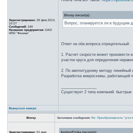
Bioray писал(а):
Зарегистрирован:
26 фев 2013,
Вопрос, планируется ли в будущем д
10:27
Сообщений:
140
Название предприятия:
ОАО
НПО "Физика"
Ответ на оба вопроса отрицательный.
1. Расчет скорости может произвести 
участке круга для определения нерав
2. По амплитудному методу линейный к
Разработка микросхемы, работающей по
_________________
Существует 2 типа компаний: быстрые 
Вернуться наверх
Bioray
Заголовок сообщения:
Re: Преобразователь "угол-
Зарегистрирован:
01 мар
AndreyFizika писал(а):