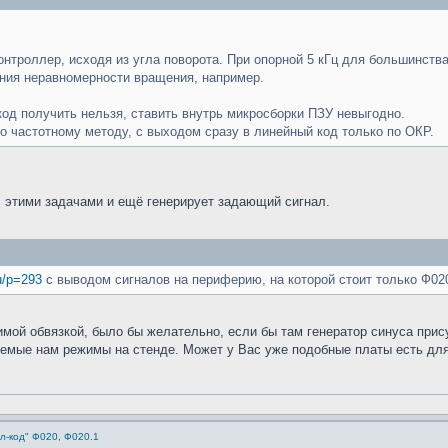
контроллер, исходя из угла поворота. При опорной 5 кГц для большинств
ения неравномерности вращения, например.
од получить нельзя, ставить внутрь микросборки ПЗУ невыгодно.
 частотному методу, с выходом сразу в линейный код только по ОКР.
 этими задачами и ещё генерирует задающий сигнал.
ru/p=293
с выводом сигналов на периферию, на которой стоит только Ф02
мой обвязкой, было бы желательно, если бы там генератор синуса прис
емые нам режимы на стенде. Может у Вас уже подобные платы есть для 
л-код" Ф020, Ф020.1