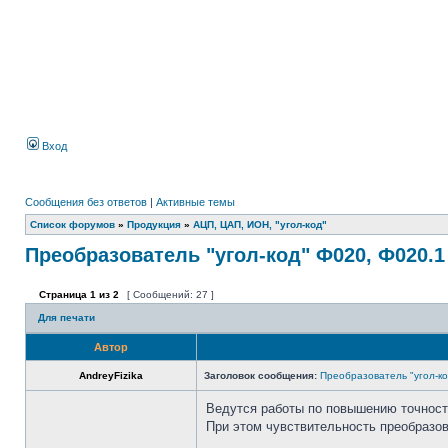
Вход
Сообщения без ответов
|
Активные темы
Список форумов
»
Продукция
»
АЦП, ЦАП, ИОН, "угол-код"
Преобразователь "угол-код" Ф020, Ф020.1
Страница
1
из
2
[ Сообщений: 27 ]
Для печати
Автор
AndreyFizika
Заголовок сообщения:
Преобразователь "угол-ко
Ведутся работы по повышению точност
При этом чувствительность преобразов