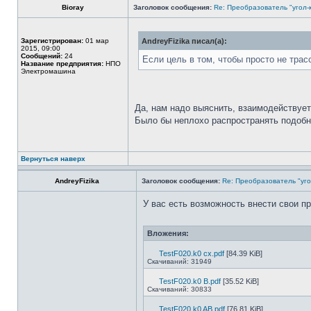
Bioray
Заголовок сообщения:
Re: Преобразователь "угол-
Зарегистрирован:
01 мар
AndreyFizika писал(а):
2015, 09:00
Сообщений:
24
Если цель в том, чтобы просто не тра
Название предприятия:
НПО
Электромашина
Да, нам надо выяснить, взаимодействует
Было бы неплохо распространять подобн
Вернуться наверх
AndreyFizika
Заголовок сообщения:
Re: Преобразователь "уго
У вас есть возможность внести свои пр
Вложения:
TestF020.k0 cx.pdf
[84.39 KiB]
Скачиваний: 31949
TestF020.k0 B.pdf
[35.52 KiB]
Скачиваний: 30833
TestF020.k0 AB.pdf
[76.81 KiB]