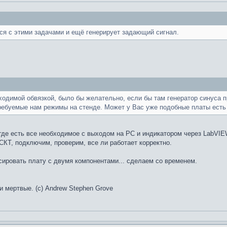
я с этими задачами и ещё генерирует задающий сигнал.
ходимой обвязкой, было бы желательно, если бы там генератор синуса 
ребуемые нам режимы на стенде. Может у Вас уже подобные платы есть 
где есть все необходимое с выходом на PC и индикатором через LabVIEW
СКТ, подключим, проверим, все ли работает корректно.
ссировать плату с двумя компонентами... сделаем со временем.
и мертвые. (с) Andrew Stephen Grove