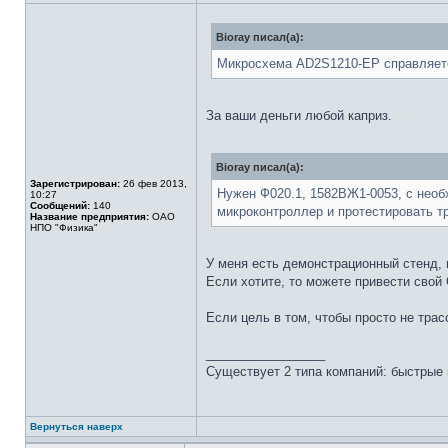
Bioray писал(а):
Микросхема AD2S1210-EP справляетс
За ваши деньги любой каприз.
Bioray писал(а):
Зарегистрирован:
26 фев 2013,
Нужен Ф020.1, 1582ВЖ1-0053, с необ
10:27
Сообщений:
140
микроконтроллер и протестировать т
Название предприятия:
ОАО
НПО "Физика"
У меня есть демонстрационный стенд, 
Если хотите, то можете привести свой 
Если цель в том, чтобы просто не тра
_________________
Существует 2 типа компаний: быстрые 
Вернуться наверх