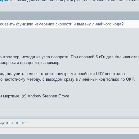
обавить функцию измерения скорости и выдачу линейного кода?
контроллер, исходя из угла поворота. При опорной 5 кГц для большинст
номерности вращения, например.
од получить нельзя, ставить внутрь микросборки ПЗУ невыгодно.
 частотному методу, с выходом сразу в линейный код только по ОКР.
и мертвые. (с) Andrew Stephen Grove
код" Ф020, Ф020.1