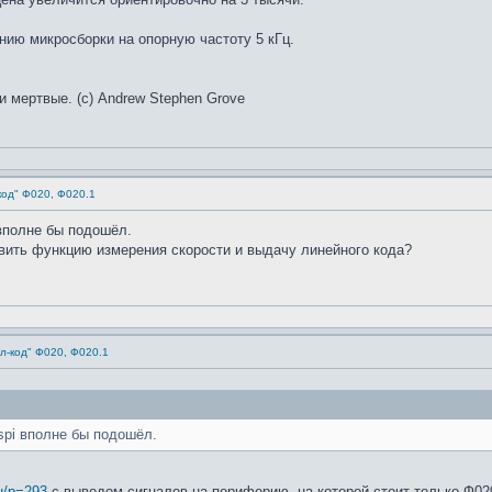
нию микросборки на опорную частоту 5 кГц.
и мертвые. (с) Andrew Stephen Grove
код" Ф020, Ф020.1
 вполне бы подошёл.
вить функцию измерения скорости и выдачу линейного кода?
л-код" Ф020, Ф020.1
 spi вполне бы подошёл.
ru/p=293
с выводом сигналов на периферию, на которой стоит только Ф02