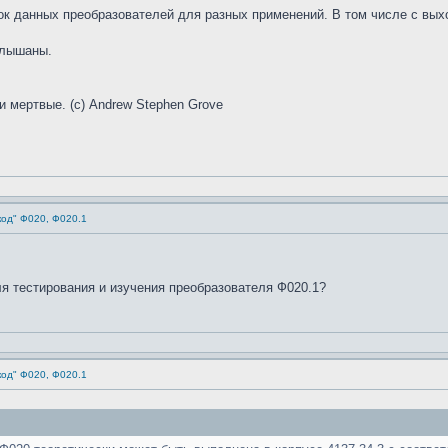
ок данных преобразователей для разных применений. В том числе с вых
слышаны.
и мертвые. (с) Andrew Stephen Grove
код" Ф020, Ф020.1
я тестирования и изучения преобразователя Ф020.1?
код" Ф020, Ф020.1