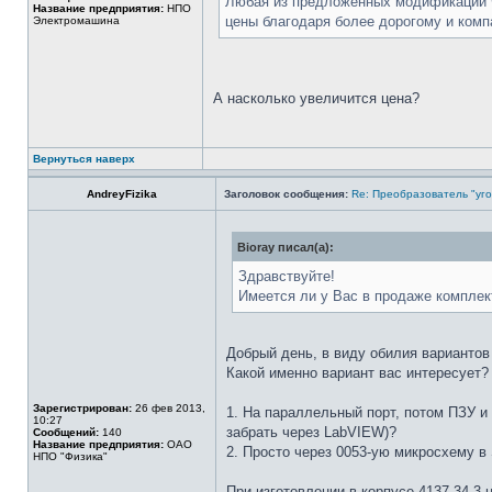
Любая из предложенных модификаций Ф
Название предприятия:
НПО
цены благодаря более дорогому и ком
Электромашина
А насколько увеличится цена?
Вернуться наверх
AndreyFizika
Заголовок сообщения:
Re: Преобразователь "уго
Bioray писал(а):
Здравствуйте!
Имеется ли у Вас в продаже комплек
Добрый день, в виду обилия вариантов
Какой именно вариант вас интересует?
Зарегистрирован:
26 фев 2013,
1. На параллельный порт, потом ПЗУ и
10:27
забрать через LabVIEW)?
Сообщений:
140
Название предприятия:
ОАО
2. Просто через 0053-ую микросхему в
НПО "Физика"
При изготовлении в корпусе 4137.34-3 