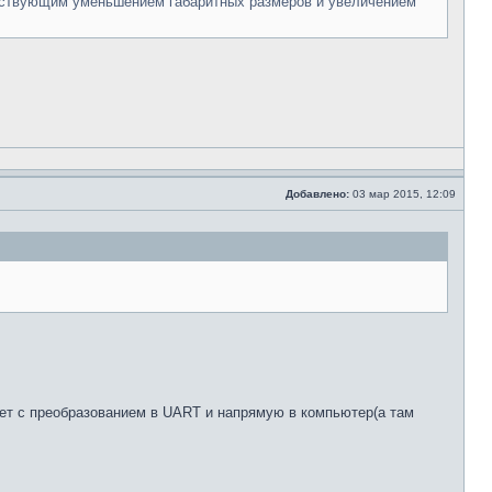
етствующим уменьшением габаритных размеров и увеличением
Добавлено:
03 мар 2015, 12:09
жет с преобразованием в UART и напрямую в компьютер(а там