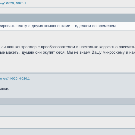
код" Ф020, Ф020.1
ссировать плату с двумя компонентами... сделаем со временем.
 ли наш контроллер с преобразователем и насколько корректно рассчит
ые макеты, думаю они окупят себя. Мы не знаем Вашу микросхему и нам
л-код" Ф020, Ф020.1
авки.