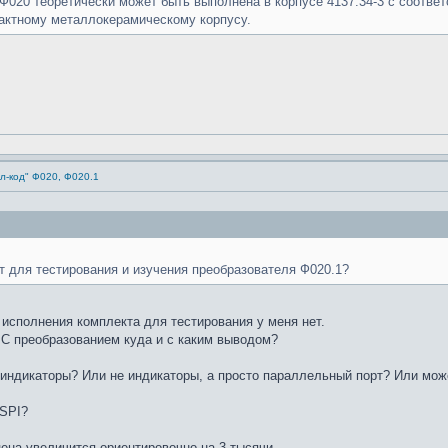
020 теоретически может быть выполнена в корпусе 4137.34-3 с соотв
пактному металлокерамическому корпусу.
л-код" Ф020, Ф020.1
т для тестирования и изучения преобразователя Ф020.1?
 исполнения комплекта для тестирования у меня нет.
 С преобразованием куда и с каким выводом?
 индикаторы? Или не индикаторы, а просто параллельный порт? Или мо
 SPI?
цена увеличится ориентировочно на 3 тысячи.