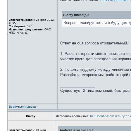
Bioray писал(а):
Зарегистрирован:
26 фев 2013,
Вопрос, планируется ли в будущем д
10:27
Сообщений:
140
Название предприятия:
ОАО
НПО "Физика"
Ответ на оба вопроса отрицательный.
1. Расчет скорости может произвести 
участке круга для определения нерав
2. По амплитудному методу линейный к
Разработка микросхемы, работающей по
_________________
Существует 2 типа компаний: быстрые 
Вернуться наверх
Bioray
Заголовок сообщения:
Re: Преобразователь "угол-
Зарегистрирован:
01 мар
AndreyFizika писал(а):