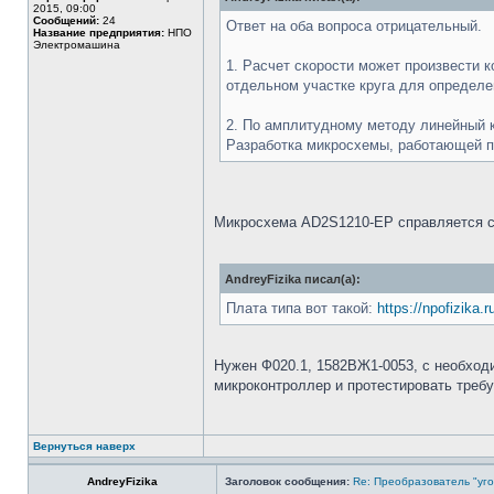
2015, 09:00
Сообщений:
24
Ответ на оба вопроса отрицательный.
Название предприятия:
НПО
Электромашина
1. Расчет скорости может произвести 
отдельном участке круга для определ
2. По амплитудному методу линейный к
Разработка микросхемы, работающей по
Микросхема AD2S1210-EP справляется с
AndreyFizika писал(а):
Плата типа вот такой:
https://npofizika.
Нужен Ф020.1, 1582ВЖ1-0053, с необходи
микроконтроллер и протестировать требу
Вернуться наверх
AndreyFizika
Заголовок сообщения:
Re: Преобразователь "уго