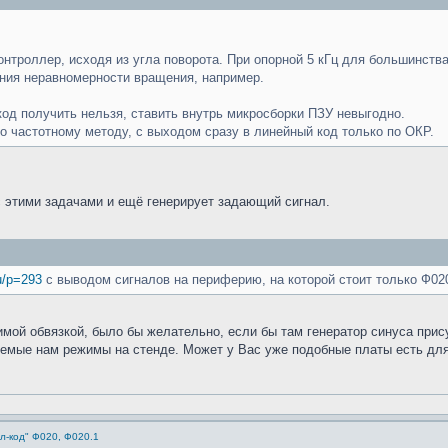
контроллер, исходя из угла поворота. При опорной 5 кГц для большинств
ения неравномерности вращения, например.
од получить нельзя, ставить внутрь микросборки ПЗУ невыгодно.
 частотному методу, с выходом сразу в линейный код только по ОКР.
 этими задачами и ещё генерирует задающий сигнал.
ru/p=293
с выводом сигналов на периферию, на которой стоит только Ф02
мой обвязкой, было бы желательно, если бы там генератор синуса прис
емые нам режимы на стенде. Может у Вас уже подобные платы есть для 
л-код" Ф020, Ф020.1