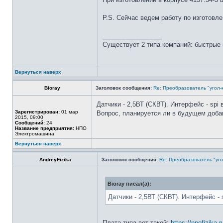
P.S. Сейчас ведем работу по изготовле
_________________
Существует 2 типа компаний: быстрые 
Вернуться наверх
Bioray
Заголовок сообщения:
Re: Преобразователь "угол-
Датчики - 2,5ВТ (СКВТ). Интерфейс - spi
Зарегистрирован:
01 мар
Вопрос, планируется ли в будущем доба
2015, 09:00
Сообщений:
24
Название предприятия:
НПО
Электромашина
Вернуться наверх
AndreyFizika
Заголовок сообщения:
Re: Преобразователь "уго
Bioray писал(а):
Датчики - 2,5ВТ (СКВТ). Интерфейс -
Плата типа вот такой:
https://npofizika.