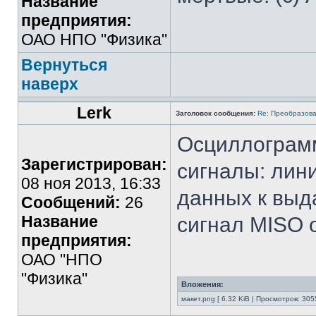
Название
предприятия:
ОАО НПО "Физика"
Вернуться
наверх
Lerk
Заголовок сообщения:
Re: Преобразова
Осциллограм
Зарегистрирован:
сигналы: лини
08 ноя 2013, 16:33
данных к выда
Сообщений:
26
Название
сигнал MISO 
предприятия:
ОАО "НПО
"Физика"
Вложения:
макет.png [ 6.32 KiB | Просмотров: 305