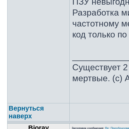
ПЗУ невыгодн
Разработка м
частотному м
код только по
___________
Существует 2
мертвые. (с) 
Вернуться
наверх
Bioray
Заголовок сообщения:
Re: Преобразова