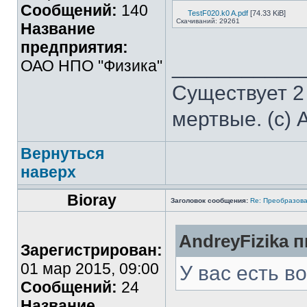
Сообщений:
140
TestF020.k0 A.pdf
[74.33 KiB]
Скачиваний: 29261
Название
предприятия:
___________
ОАО НПО "Физика"
Существует 2
мертвые. (с) 
Вернуться
наверх
Bioray
Заголовок сообщения:
Re: Преобразова
AndreyFizika п
Зарегистрирован:
01 мар 2015, 09:00
У вас есть в
Сообщений:
24
Название