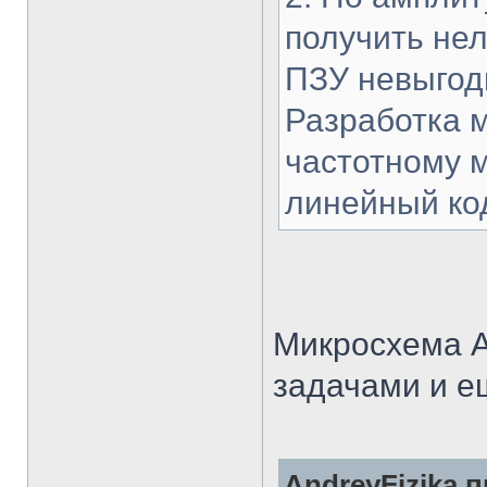
получить нел
ПЗУ невыгод
Разработка 
частотному м
линейный код
Микросхема A
задачами и е
AndreyFizika п