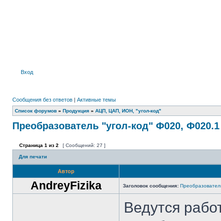
Вход
Сообщения без ответов
|
Активные темы
Список форумов
»
Продукция
»
АЦП, ЦАП, ИОН, "угол-код"
Преобразователь "угол-код" Ф020, Ф020.1
Страница
1
из
2
[ Сообщений: 27 ]
Для печати
Автор
AndreyFizika
Заголовок сообщения:
Преобразователь
Ведутся рабо