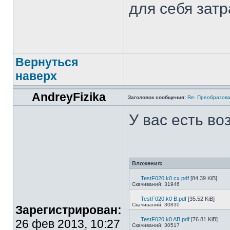
для себя затр
Вернуться
наверх
AndreyFizika
Заголовок сообщения:
Re: Преобразова
У вас есть во
Вложения:
TestF020.k0 cx.pdf
[84.39 KiB]
Скачиваний: 31946
TestF020.k0 B.pdf
[35.52 KiB]
Скачиваний: 30830
Зарегистрирован:
TestF020.k0 AB.pdf
[76.81 KiB]
26 фев 2013, 10:27
Скачиваний: 30517