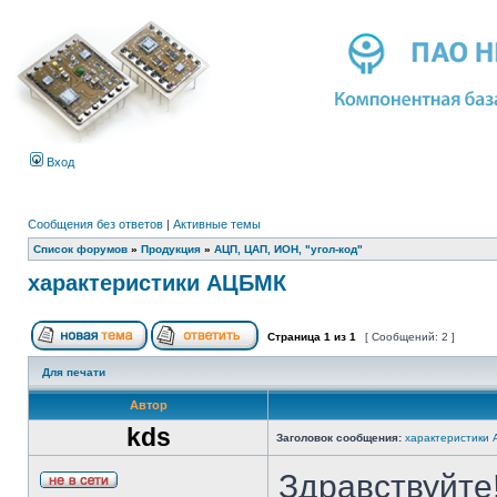
Вход
Сообщения без ответов
|
Активные темы
Список форумов
»
Продукция
»
АЦП, ЦАП, ИОН, "угол-код"
характеристики АЦБМК
Страница
1
из
1
[ Сообщений: 2 ]
Для печати
Автор
kds
Заголовок сообщения:
характеристики
Здравствуйте