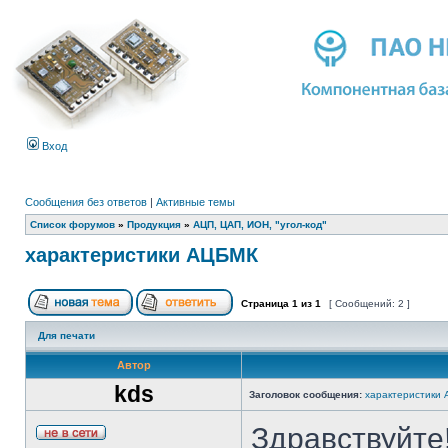
Вход
Сообщения без ответов
|
Активные темы
Список форумов
»
Продукция
»
АЦП, ЦАП, ИОН, "угол-код"
характеристики АЦБМК
Страница
1
из
1
[ Сообщений: 2 ]
Для печати
Автор
kds
Заголовок сообщения:
характеристики
Здравствуйте