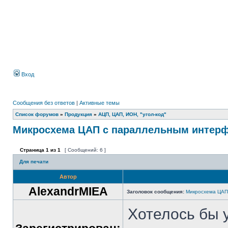
Вход
Сообщения без ответов
|
Активные темы
Список форумов
»
Продукция
»
АЦП, ЦАП, ИОН, "угол-код"
Микросхема ЦАП с параллельным интер
Страница
1
из
1
[ Сообщений: 6 ]
Для печати
Автор
AlexandrMIEA
Заголовок сообщения:
Микросхема ЦАП
Хотелось бы 