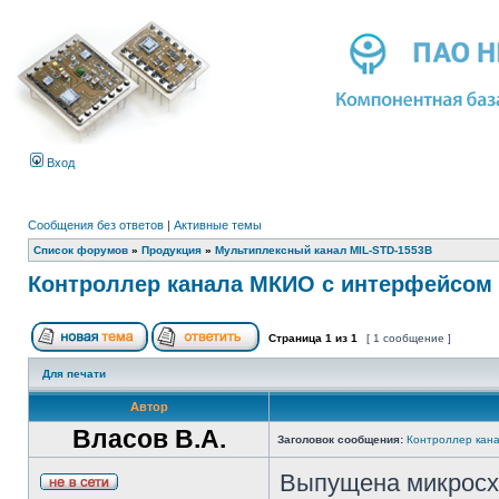
Вход
Сообщения без ответов
|
Активные темы
Список форумов
»
Продукция
»
Мультиплексный канал MIL-STD-1553B
Контроллер канала МКИО с интерфейсом 
Страница
1
из
1
[ 1 сообщение ]
Для печати
Автор
Власов В.А.
Заголовок сообщения:
Контроллер кан
Выпущена микросх