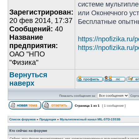
системе мультипле
Зарегистрирован:
или Оконечного уст
20 фев 2014, 17:37
Бесплатные опытн
Сообщений:
40
Название
https://npofizika.ru
предприятия:
https://npofizika.ru
ОАО "НПО
"Физика"
Вернуться
наверх
Показать сообщения за:
Сорти
Страница
1
из
1
[ 1 сообщение ]
Список форумов
»
Продукция
»
Мультиплексный канал MIL-STD-1553B
Кто сейчас на форуме
Сейчас этот форум просматривают: нет зарегистрированных пользователей и гости: