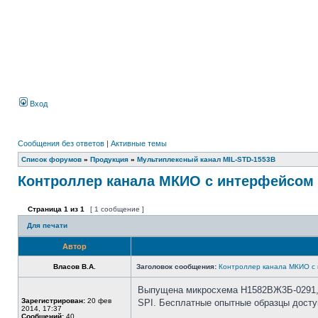
Вход
Сообщения без ответов
|
Активные темы
Список форумов
»
Продукция
»
Мультиплексный канал MIL-STD-1553B
Контроллер канала МКИО с интерфейсом 
Страница
1
из
1
[ 1 сообщение ]
Для печати
Автор
Власов В.А.
Заголовок сообщения:
Контроллер канала МКИО с
Выпущена микросхема Н1582ВЖ3Б-0291, ф
Зарегистрирован:
20 фев
SPI. Бесплатные опытные образцы досту
2014, 17:37
Сообщений:
40