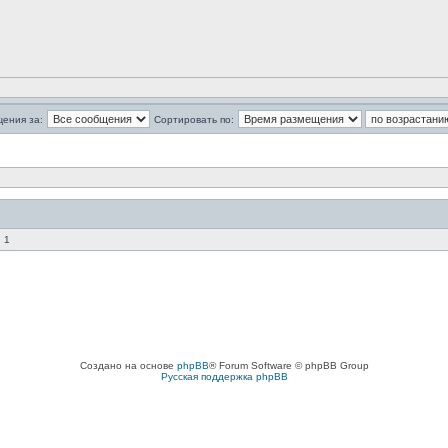
щения за:
Сортировать по:
 1
Создано на основе
phpBB
® Forum Software © phpBB Group
Русская поддержка phpBB