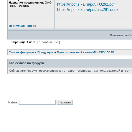
Название предприятия:
ОАО
https://npofizika.ru/pdf/TO291.pdf
"НПО "Физика"
https://npofizika.ru/pdf/osc291.docx
Вернуться наверх
Показать сооб
Страница
1
из
1
[ 1 сообщение ]
Список форумов
»
Продукция
»
Мультиплексный канал MIL-STD-1553B
Кто сейчас на форуме
Сейчас этот форум просматривают: нет зарегистрированных пользователей и гости:
Найти: