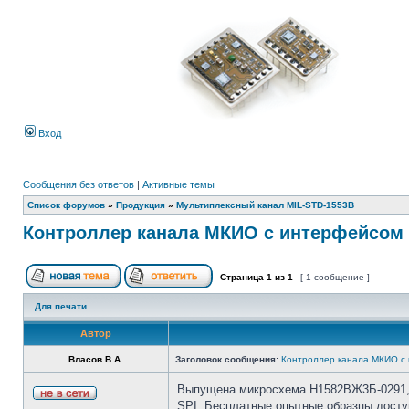
Вход
Сообщения без ответов
|
Активные темы
Список форумов
»
Продукция
»
Мультиплексный канал MIL-STD-1553B
Контроллер канала МКИО с интерфейсом 
Страница
1
из
1
[ 1 сообщение ]
Для печати
Автор
Власов В.А.
Заголовок сообщения:
Контроллер канала МКИО с
Выпущена микросхема Н1582ВЖ3Б-0291, ф
SPI. Бесплатные опытные образцы досту