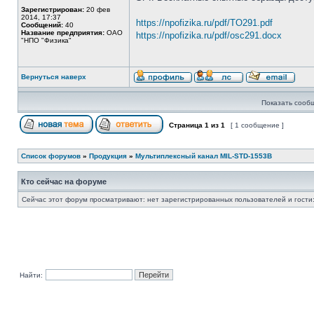
Зарегистрирован:
20 фев
2014, 17:37
https://npofizika.ru/pdf/TO291.pdf
Сообщений:
40
Название предприятия:
ОАО
https://npofizika.ru/pdf/osc291.docx
"НПО "Физика"
Вернуться наверх
Показать сооб
Страница
1
из
1
[ 1 сообщение ]
Список форумов
»
Продукция
»
Мультиплексный канал MIL-STD-1553B
Кто сейчас на форуме
Сейчас этот форум просматривают: нет зарегистрированных пользователей и гости:
Найти: