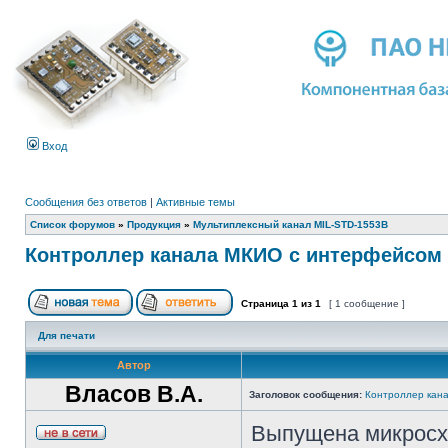
Вход
Сообщения без ответов
|
Активные темы
Список форумов
»
Продукция
»
Мультиплексный канал MIL-STD-1553B
Контроллер канала МКИО с интерфейсом 
Страница
1
из
1
[ 1 сообщение ]
Для печати
Автор
Власов В.А.
Заголовок сообщения:
Контроллер кан
Выпущена микросх