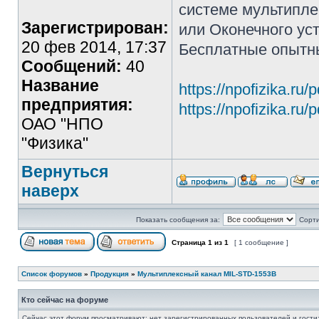
системе мультипле
Зарегистрирован:
или Оконечного уст
20 фев 2014, 17:37
Бесплатные опытн
Сообщений:
40
Название
https://npofizika.ru
предприятия:
https://npofizika.ru
ОАО "НПО
"Физика"
Вернуться
наверх
Показать сообщения за:
Сорти
Страница
1
из
1
[ 1 сообщение ]
Список форумов
»
Продукция
»
Мультиплексный канал MIL-STD-1553B
Кто сейчас на форуме
Сейчас этот форум просматривают: нет зарегистрированных пользователей и гости: