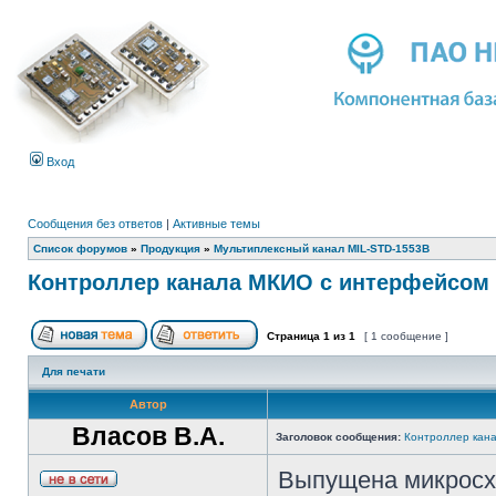
Вход
Сообщения без ответов
|
Активные темы
Список форумов
»
Продукция
»
Мультиплексный канал MIL-STD-1553B
Контроллер канала МКИО с интерфейсом 
Страница
1
из
1
[ 1 сообщение ]
Для печати
Автор
Власов В.А.
Заголовок сообщения:
Контроллер кан
Выпущена микросх