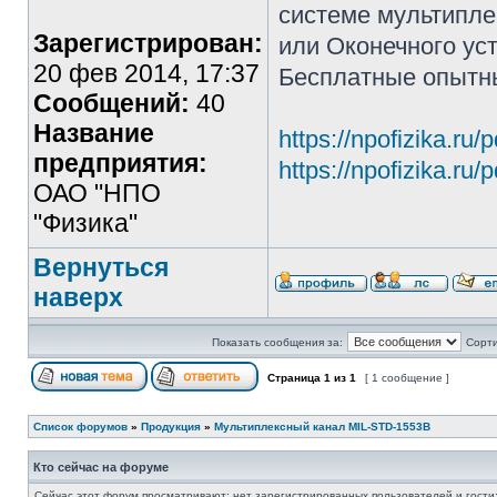
системе мультипле
Зарегистрирован:
или Оконечного уст
20 фев 2014, 17:37
Бесплатные опытн
Сообщений:
40
Название
https://npofizika.ru
предприятия:
https://npofizika.ru
ОАО "НПО
"Физика"
Вернуться
наверх
Показать сообщения за:
Сорти
Страница
1
из
1
[ 1 сообщение ]
Список форумов
»
Продукция
»
Мультиплексный канал MIL-STD-1553B
Кто сейчас на форуме
Сейчас этот форум просматривают: нет зарегистрированных пользователей и гости: