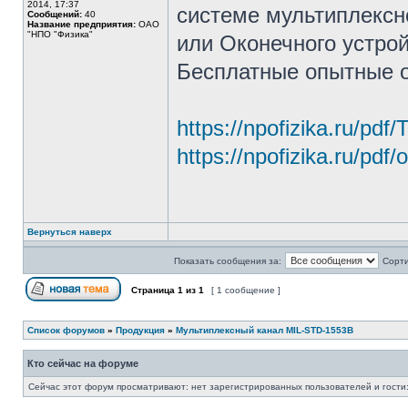
2014, 17:37
системе мультиплексн
Сообщений:
40
Название предприятия:
ОАО
"НПО "Физика"
или Оконечного устрой
Бесплатные опытные 
https://npofizika.ru/pdf
https://npofizika.ru/pdf
Вернуться наверх
Показать сообщения за:
Сорти
Страница
1
из
1
[ 1 сообщение ]
Список форумов
»
Продукция
»
Мультиплексный канал MIL-STD-1553B
Кто сейчас на форуме
Сейчас этот форум просматривают: нет зарегистрированных пользователей и гости: