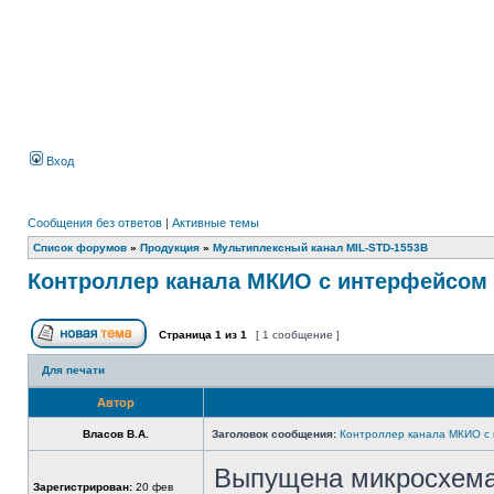
Вход
Сообщения без ответов
|
Активные темы
Список форумов
»
Продукция
»
Мультиплексный канал MIL-STD-1553B
Контроллер канала МКИО с интерфейсом 
Страница
1
из
1
[ 1 сообщение ]
Для печати
Автор
Власов В.А.
Заголовок сообщения:
Контроллер канала МКИО с
Выпущена микросхема
Зарегистрирован:
20 фев