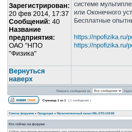
системе мультипле
Зарегистрирован:
или Оконечного уст
20 фев 2014, 17:37
Бесплатные опытн
Сообщений:
40
Название
https://npofizika.ru
предприятия:
ОАО "НПО
https://npofizika.ru
"Физика"
Вернуться
наверх
Показать сообщения за:
Сорти
Страница
1
из
1
[ 1 сообщение ]
Список форумов
»
Продукция
»
Мультиплексный канал MIL-STD-1553B
Кто сейчас на форуме
Сейчас этот форум просматривают: нет зарегистрированных пользователей и гости: