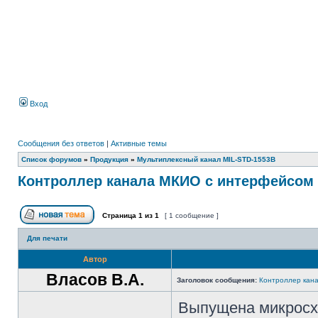
Вход
Сообщения без ответов
|
Активные темы
Список форумов
»
Продукция
»
Мультиплексный канал MIL-STD-1553B
Контроллер канала МКИО с интерфейсом 
Страница
1
из
1
[ 1 сообщение ]
Для печати
Автор
Власов В.А.
Заголовок сообщения:
Контроллер кан
Выпущена микросх