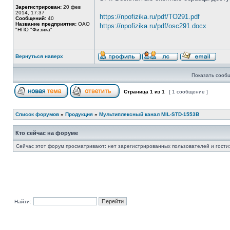
Зарегистрирован:
20 фев
2014, 17:37
https://npofizika.ru/pdf/TO291.pdf
Сообщений:
40
Название предприятия:
ОАО
https://npofizika.ru/pdf/osc291.docx
"НПО "Физика"
Вернуться наверх
Показать сооб
Страница
1
из
1
[ 1 сообщение ]
Список форумов
»
Продукция
»
Мультиплексный канал MIL-STD-1553B
Кто сейчас на форуме
Сейчас этот форум просматривают: нет зарегистрированных пользователей и гости:
Найти: