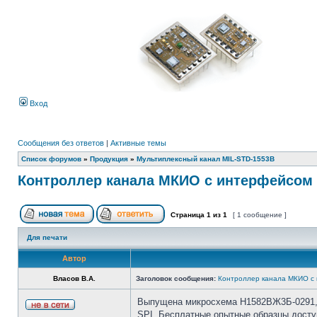
Вход
Сообщения без ответов
|
Активные темы
Список форумов
»
Продукция
»
Мультиплексный канал MIL-STD-1553B
Контроллер канала МКИО с интерфейсом 
Страница
1
из
1
[ 1 сообщение ]
Для печати
Автор
Власов В.А.
Заголовок сообщения:
Контроллер канала МКИО с
Выпущена микросхема Н1582ВЖ3Б-0291, ф
SPI. Бесплатные опытные образцы досту