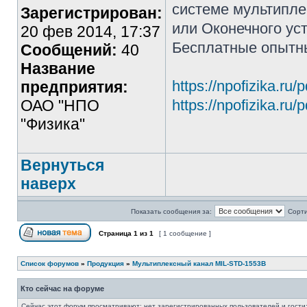
системе мультипле
Зарегистрирован:
или Оконечного уст
20 фев 2014, 17:37
Бесплатные опытн
Сообщений:
40
Название
https://npofizika.ru
предприятия:
ОАО "НПО
https://npofizika.ru
"Физика"
Вернуться
наверх
Показать сообщения за:
Сорти
Страница
1
из
1
[ 1 сообщение ]
Список форумов
»
Продукция
»
Мультиплексный канал MIL-STD-1553B
Кто сейчас на форуме
Сейчас этот форум просматривают: нет зарегистрированных пользователей и гости: