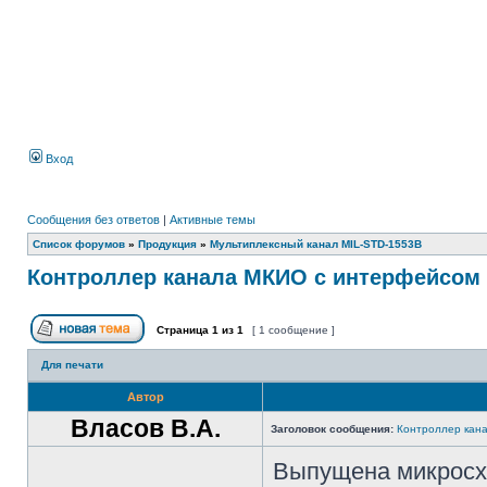
Вход
Сообщения без ответов
|
Активные темы
Список форумов
»
Продукция
»
Мультиплексный канал MIL-STD-1553B
Контроллер канала МКИО с интерфейсом 
Страница
1
из
1
[ 1 сообщение ]
Для печати
Автор
Власов В.А.
Заголовок сообщения:
Контроллер кан
Выпущена микросх