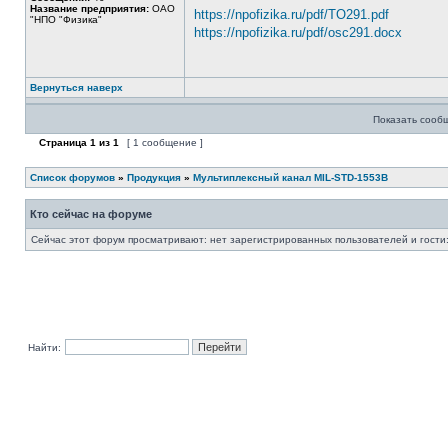
Название предприятия:
ОАО
https://npofizika.ru/pdf/TO291.pdf
"НПО "Физика"
https://npofizika.ru/pdf/osc291.docx
Вернуться наверх
Показать сооб
Страница
1
из
1
[ 1 сообщение ]
Список форумов
»
Продукция
»
Мультиплексный канал MIL-STD-1553B
Кто сейчас на форуме
Сейчас этот форум просматривают: нет зарегистрированных пользователей и гости:
Найти: