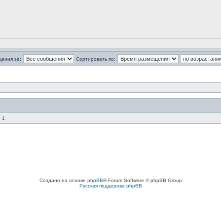
щения за:
Сортировать по:
 1
Создано на основе
phpBB
® Forum Software © phpBB Group
Русская поддержка phpBB