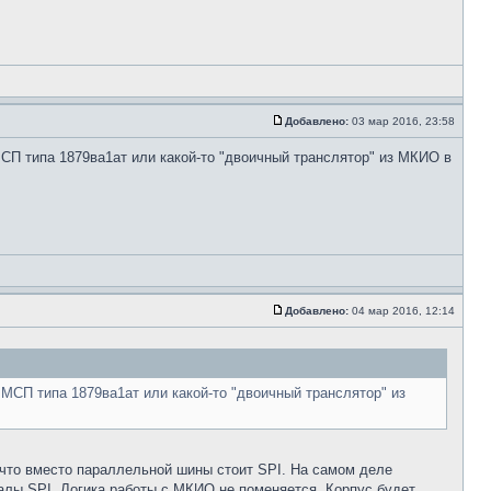
Добавлено:
03 мар 2016, 23:58
СП типа 1879ва1ат или какой-то "двоичный транслятор" из МКИО в
Добавлено:
04 мар 2016, 12:14
МСП типа 1879ва1ат или какой-то "двоичный транслятор" из
 что вместо параллельной шины стоит SPI. На самом деле
алы SPI. Логика работы с МКИО не поменяется. Корпус будет