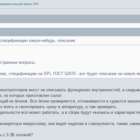
ледовательный канал SPI
 спецификацию какую-нибудь, описание.
 странные вопросы.
му, спецификацию на SPI, ГОСТ 52070 - вот будет описание на новую м
контроллеров могут не описывать функционал внутренностей, а скидыват
, из которых приготовлен салат.
щий из блоков. Все блоки проверяются, отлаживаются и сдаются заказчик
 взять и смонтировать сразу в аппаратуру, а там проверить.
тдельности всё может работать, а в сборе будут ньюансы и характеристи
конкретную микросхему, они видят изделие в совокупности, таким, каким
ы с 3.3В логикой?