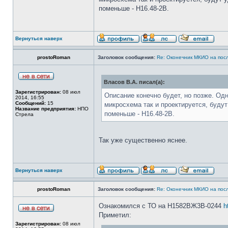
поменьше - Н16.48-2В.
Вернуться наверх
prostoRoman
Заголовок сообщения:
Re: Оконечник МКИО на пос
Власов В.А. писал(а):
Зарегистрирован:
08 июл
Описание конечно будет, но позже. Од
2014, 16:55
Сообщений:
15
микросхема так и проектируется, буду
Название предприятия:
НПО
поменьше - Н16.48-2В.
Стрела
Так уже существенно яснее.
Вернуться наверх
prostoRoman
Заголовок сообщения:
Re: Оконечник МКИО на пос
Ознакомился с ТО на Н1582ВЖ3В-0244
h
Приметил:
Зарегистрирован:
08 июл