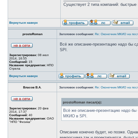
Существует 2 типа компаний: быстрые 
Вернуться наверх
prostoRoman
Заголовок сообщения:
Re: Оконечник МКИО на пос
Всё же описание-презентацию надо бы сд
SPI.
Зарегистрирован:
08 июл
2014, 16:55
Сообщений:
15
Название предприятия:
НПО
Стрела
Вернуться наверх
Власов В.А.
Заголовок сообщения:
Re: Оконечник МКИО на пос
prostoRoman писал(а):
Зарегистрирован:
20 фев
Всё же описание-презентацию надо бы 
2014, 17:37
Сообщений:
40
МКИО в SPI.
Название предприятия:
ОАО
"НПО "Физика"
Описание конечно будет, но позже. Одн
микросхема так и проектируется, будут