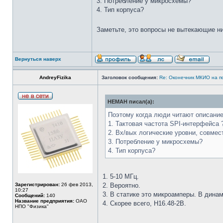
3. Потребление у микросхемы?
4. Тип корпуса?
Заметьте, это вопросы не вытекающие н
Вернуться наверх
AndreyFizika
Заголовок сообщения:
Re: Оконечник МКИО на п
HEMAH писал(а):
Поэтому когда люди читают описание 
1. Тактовая частота SPI-интерфейса 
2. Вх/вых логические уровни, совмес
3. Потребление у микросхемы?
4. Тип корпуса?
1. 5-10 МГц.
Зарегистрирован:
26 фев 2013,
2. Вероятно.
10:27
3. В статике это микроамперы. В динам
Сообщений:
140
Название предприятия:
ОАО
4. Скорее всего, Н16.48-2В.
НПО "Физика"
_________________