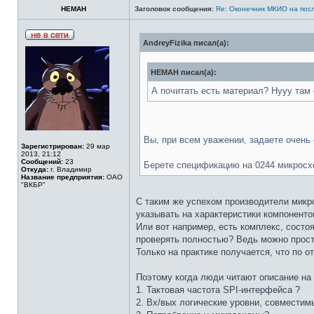
HEMAH
Заголовок сообщения:
Re: Оконечник МКИО на пос
AndreyFizika писал(а):
HEMAH писал(а):
А почитать есть материал? Нууу там
Вы, при всем уважении, задаете очень
Зарегистрирован:
29 мар
2013, 21:12
Сообщений:
23
Берете спецификацию на 0244 микросхе
Откуда:
г. Владимир
Название предприятия:
ОАО
"ВКБР"
С таким же успехом производители микро
указывать на характеристики компонентов
Или вот например, есть комплекс, состоя
проверять полностью? Ведь можно просто
Только на практике получается, что по о
Поэтому когда люди читают описание на 
1. Тактовая частота SPI-интерфейса ?
2. Вх/вых логические уровни, совместим