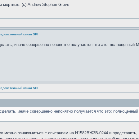
и мертвые. (с) Andrew Stephen Grove
ледовательный канал SPI
елать, иначе совершенно непонятно получается что это: полноценный М
ледовательный канал SPI
сделать, иначе совершенно непонятно получается что это: полноценный 
ако можно ознакомиться с описанием на Н1582ВЖ3В-0244 и представить,
 удалены шина адреса и двунаправленная шина данных и добавлены сигн