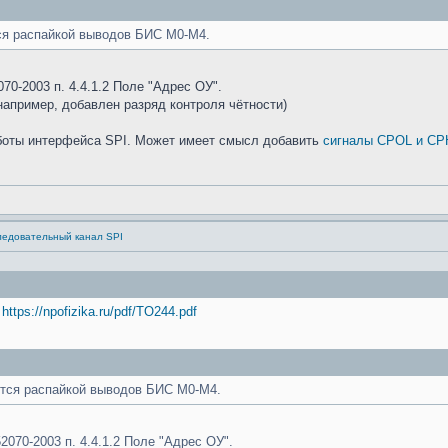
ся распайкой выводов БИС M0-M4.
70-2003 п. 4.4.1.2 Поле "Адрес ОУ".
(например, добавлен разряд контроля чётности)
аботы интерфейса SPI. Может имеет смысл добавить
сигналы CPOL и C
ледовательный канал SPI
4
https://npofizika.ru/pdf/TO244.pdf
ется распайкой выводов БИС M0-M4.
2070-2003 п. 4.4.1.2 Поле "Адрес ОУ".