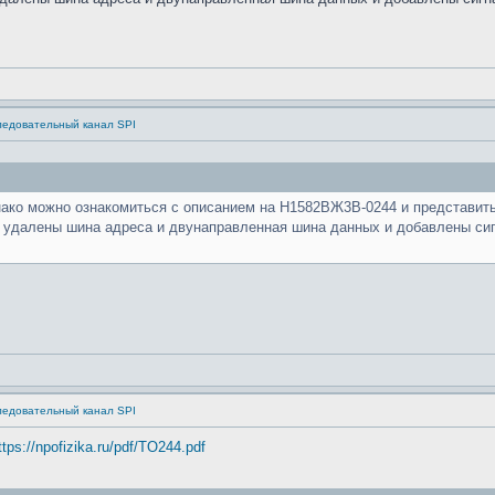
ледовательный канал SPI
нако можно ознакомиться с описанием на Н1582ВЖ3В-0244 и представит
т удалены шина адреса и двунаправленная шина данных и добавлены си
ледовательный канал SPI
ttps://npofizika.ru/pdf/TO244.pdf