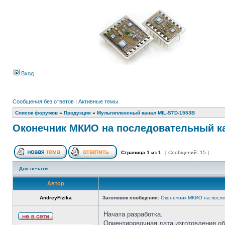
Вход
Сообщения без ответов
|
Активные темы
Список форумов
»
Продукция
»
Мультиплексный канал MIL-STD-1553B
Оконечник МКИО на последовательный ка
Страница
1
из
1
[ Сообщений: 15 ]
Для печати
Автор
AndreyFizika
Заголовок сообщения:
Оконечник МКИО на после
Начата разработка.
Ориентировочная дата изготовления об