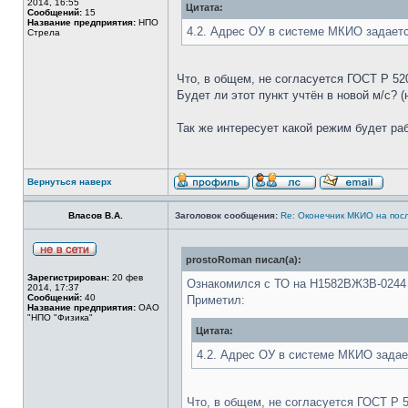
2014, 16:55
Цитата:
Сообщений:
15
Название предприятия:
НПО
4.2. Адрес ОУ в системе МКИО задает
Стрела
Что, в общем, не согласуется ГОСТ Р 520
Будет ли этот пункт учтён в новой м/с? 
Так же интересует какой режим будет р
Вернуться наверх
Власов В.А.
Заголовок сообщения:
Re: Оконечник МКИО на пос
prostoRoman писал(а):
Зарегистрирован:
20 фев
Ознакомился с ТО на Н1582ВЖ3В-024
2014, 17:37
Сообщений:
40
Приметил:
Название предприятия:
ОАО
"НПО "Физика"
Цитата:
4.2. Адрес ОУ в системе МКИО зада
Что, в общем, не согласуется ГОСТ Р 5