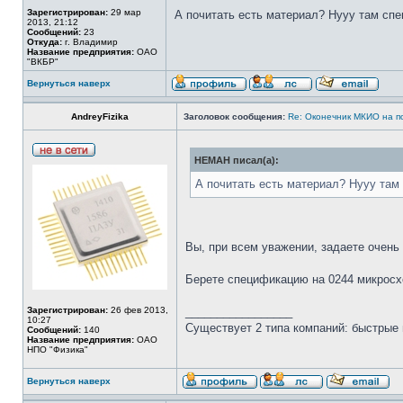
Зарегистрирован:
29 мар
А почитать есть материал? Нууу там сп
2013, 21:12
Сообщений:
23
Откуда:
г. Владимир
Название предприятия:
ОАО
"ВКБР"
Вернуться наверх
AndreyFizika
Заголовок сообщения:
Re: Оконечник МКИО на п
HEMAH писал(а):
А почитать есть материал? Нууу там
Вы, при всем уважении, задаете очень
Берете спецификацию на 0244 микросхе
Зарегистрирован:
26 фев 2013,
_________________
10:27
Существует 2 типа компаний: быстрые 
Сообщений:
140
Название предприятия:
ОАО
НПО "Физика"
Вернуться наверх