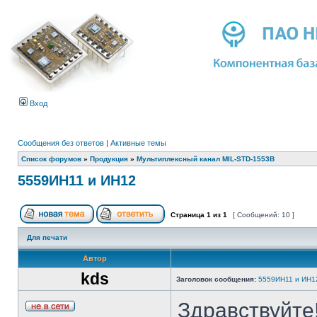
Вход
Сообщения без ответов
|
Активные темы
Список форумов
»
Продукция
»
Мультиплексный канал MIL-STD-1553B
5559ИН11 и ИН12
Страница
1
из
1
[ Сообщений: 10 ]
Для печати
Автор
kds
Заголовок сообщения:
5559ИН11 и ИН1
Здравствуйте