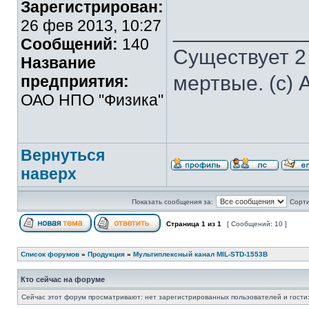
Зарегистрирован:
26 фев 2013, 10:27
___________
Сообщений:
140
Существует 2
Название
мертвые. (с) 
предприятия:
ОАО НПО "Физика"
Вернуться
наверх
Показать сообщения за:
Сорти
Страница
1
из
1
[ Сообщений: 10 ]
Список форумов
»
Продукция
»
Мультиплексный канал MIL-STD-1553B
Кто сейчас на форуме
Сейчас этот форум просматривают: нет зарегистрированных пользователей и гости: