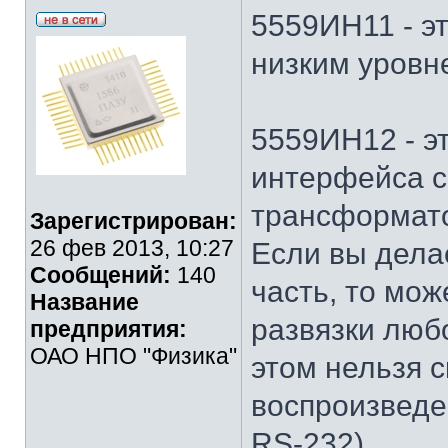
5559ИН11 - э
низким уровн
5559ИН12 - э
интерфейса с
трансформато
Зарегистрирован:
26 фев 2013, 10:27
Если вы дела
Сообщений:
140
часть, то мож
Название
развязки люб
предприятия:
ОАО НПО "Физика"
этом нельзя с
воспроизведе
RS-232).