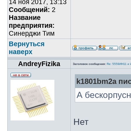
14 ноя 2017, 13:13
Сообщений:
2
Название
предприятия:
Синерджи Тим
Вернуться
наверх
AndreyFizika
Заголовок сообщения:
Re: 5559ИН11 и
k1801bm2a пис
А бескорпус
Нет