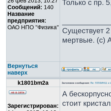
26 фев 2013, 10:27
Только с пр. 
Сообщений:
140
Название
___________
предприятия:
ОАО НПО "Физика"
Существует 2
мертвые. (с) 
Вернуться
наверх
k1801bm2a
Заголовок сообщения:
Re: 5559ИН11 и
А бескорпусн
стоит криста
Зарегистрирован: