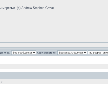
и мертвые. (с) Andrew Stephen Grove
щения за:
Сортировать по:
 0