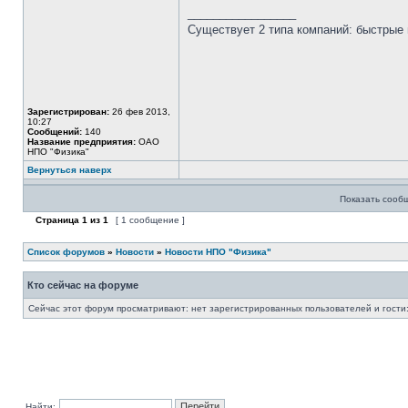
_________________
Существует 2 типа компаний: быстрые 
Зарегистрирован:
26 фев 2013,
10:27
Сообщений:
140
Название предприятия:
ОАО
НПО "Физика"
Вернуться наверх
Показать сооб
Страница
1
из
1
[ 1 сообщение ]
Список форумов
»
Новости
»
Новости НПО "Физика"
Кто сейчас на форуме
Сейчас этот форум просматривают: нет зарегистрированных пользователей и гости:
Найти: