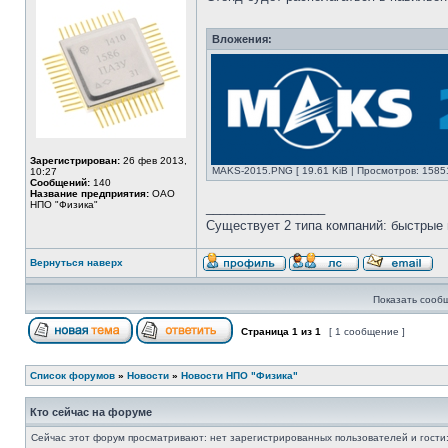
Вложения:
Зарегистрирован:
26 фев 2013,
MAKS-2015.PNG [ 19.61 KiB | Просмотров: 1585
10:27
Сообщений:
140
Название предприятия:
ОАО
НПО "Физика"
_________________
Существует 2 типа компаний: быстрые 
Вернуться наверх
Показать сооб
Страница
1
из
1
[ 1 сообщение ]
Список форумов
»
Новости
»
Новости НПО "Физика"
Кто сейчас на форуме
Сейчас этот форум просматривают: нет зарегистрированных пользователей и гости: