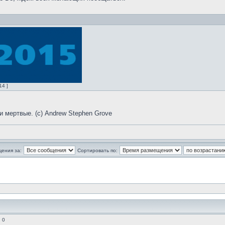
14 ]
и мертвые. (с) Andrew Stephen Grove
щения за:
Сортировать по:
 0