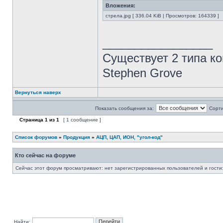
Вложения:
стрела.jpg [ 336.04 KiB | Просмотров: 164339 ]
_________________
Существует 2 типа ко
Stephen Grove
Вернуться наверх
Показать сообщения за:
Сорти
Страница
1
из
1
[ 1 сообщение ]
Список форумов
»
Продукция
»
АЦП, ЦАП, ИОН, "угол-код"
Кто сейчас на форуме
Сейчас этот форум просматривают: нет зарегистрированных пользователей и гости:
Найти: