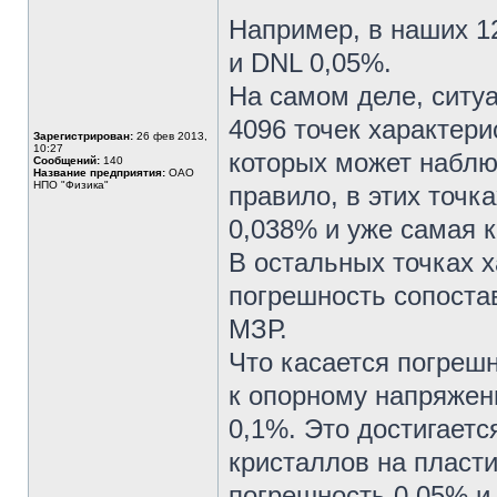
Например, в наших 1
и DNL 0,05%.
На самом деле, ситу
4096 точек характери
Зарегистрирован:
26 фев 2013,
10:27
которых может наблю
Сообщений:
140
Название предприятия:
ОАО
НПО "Физика"
правило, в этих точк
0,038% и уже самая к
В остальных точках х
погрешность сопостав
МЗР.
Что касается погреш
к опорному напряжен
0,1%. Это достигаетс
кристаллов на пласт
погрешность 0,05% и