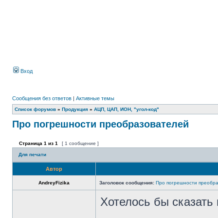
Вход
Сообщения без ответов
|
Активные темы
Список форумов
»
Продукция
»
АЦП, ЦАП, ИОН, "угол-код"
Про погрешности преобразователей
Страница
1
из
1
[ 1 сообщение ]
Для печати
Автор
AndreyFizika
Заголовок сообщения:
Про погрешности преобр
Хотелось бы сказать 