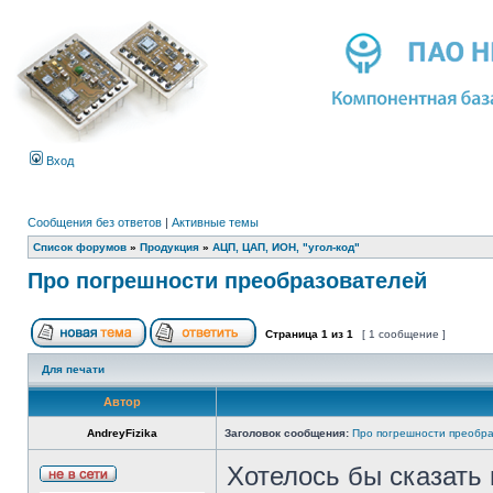
Вход
Сообщения без ответов
|
Активные темы
Список форумов
»
Продукция
»
АЦП, ЦАП, ИОН, "угол-код"
Про погрешности преобразователей
Страница
1
из
1
[ 1 сообщение ]
Для печати
Автор
AndreyFizika
Заголовок сообщения:
Про погрешности преобр
Хотелось бы сказать 