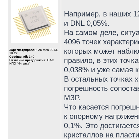
Например, в наших 1
и DNL 0,05%.
На самом деле, ситу
4096 точек характери
которых может наблю
Зарегистрирован:
26 фев 2013,
10:27
Сообщений:
140
правило, в этих точк
Название предприятия:
ОАО
НПО "Физика"
0,038% и уже самая к
В остальных точках х
погрешность сопостав
МЗР.
Что касается погреш
к опорному напряжен
0,1%. Это достигаетс
кристаллов на пласт