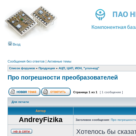
Вход
Сообщения без ответов
|
Активные темы
Список форумов
»
Продукция
»
АЦП, ЦАП, ИОН, "угол-код"
Про погрешности преобразователей
Страница
1
из
1
[ 1 сообщение ]
Для печати
Автор
AndreyFizika
Заголовок сообщения:
Про погрешност
Хотелось бы сказат