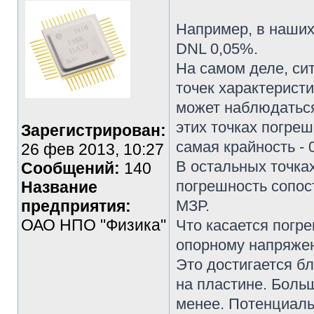
Например, в наших
DNL 0,05%.
На самом деле, си
точек характеристи
может наблюдаться
этих точках погреш
Зарегистрирован:
самая крайность - 
26 фев 2013, 10:27
В остальных точка
Сообщений:
140
погрешность сопост
Название
предприятия:
МЗР.
ОАО НПО "Физика"
Что касается погр
опорному напряжен
Это достигается б
на пластине. Боль
менее. Потенциаль