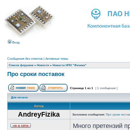
Вход
Сообщения без ответов
|
Активные темы
Список форумов
»
Новости
»
Новости НПО "Физика"
Про сроки поставок
Страница
1
из
1
[ 1 сообщение ]
Для печати
Автор
AndreyFizika
Заголовок сообщения:
Про сроки поста
Много претензий п