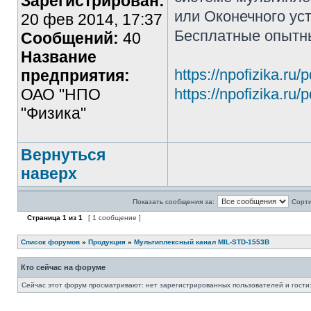
Зарегистрирован:
или Оконечного уст
20 фев 2014, 17:37
Бесплатные опытн
Сообщений:
40
Название
https://npofizika.ru
предприятия:
ОАО "НПО
https://npofizika.ru
"Физика"
Вернуться
наверх
Показать сообщения за:
Сорти
Страница
1
из
1
[ 1 сообщение ]
Список форумов
»
Продукция
»
Мультиплексный канал MIL-STD-1553B
Кто сейчас на форуме
Сейчас этот форум просматривают: нет зарегистрированных пользователей и гости: