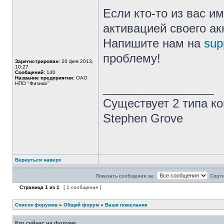
Если кто-то из вас и
активацией своего ак
Напишите нам на
sup
проблему!
Зарегистрирован:
26 фев 2013,
10:27
Сообщений:
140
Название предприятия:
ОАО
НПО "Физика"
_________________
Существует 2 типа ко
Stephen Grove
Вернуться наверх
Показать сообщения за:
Сорти
Страница
1
из
1
[ 1 сообщение ]
Список форумов
»
Общий форум
»
Ваши пожелания
Кто сейчас на форуме