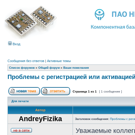
Вход
Сообщения без ответов
|
Активные темы
Список форумов
»
Общий форум
»
Ваши пожелания
Проблемы с регистрацией или активацие
Страница
1
из
1
[ 1 сообщение ]
Для печати
Автор
AndreyFizika
Заголовок сообщения:
Проблемы с реги
Уважаемые коллег