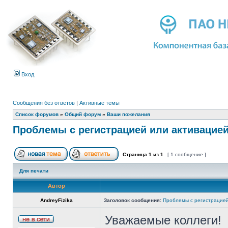
Вход
Сообщения без ответов
|
Активные темы
Список форумов
»
Общий форум
»
Ваши пожелания
Проблемы с регистрацией или активацие
Страница
1
из
1
[ 1 сообщение ]
Для печати
Автор
AndreyFizika
Заголовок сообщения:
Проблемы с регистрацией
Уважаемые коллеги!