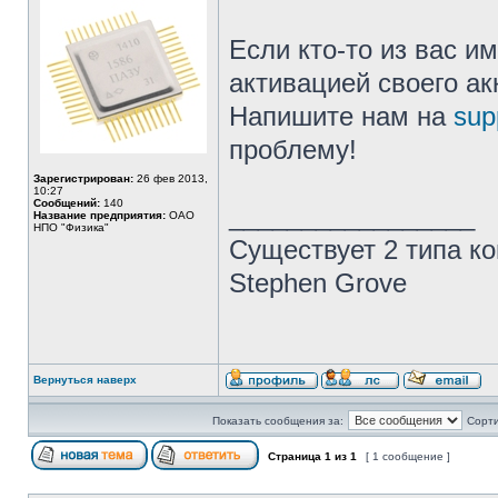
Если кто-то из вас и
активацией своего ак
Напишите нам на
sup
проблему!
Зарегистрирован:
26 фев 2013,
10:27
Сообщений:
140
_________________
Название предприятия:
ОАО
НПО "Физика"
Существует 2 типа ко
Stephen Grove
Вернуться наверх
Показать сообщения за:
Сорти
Страница
1
из
1
[ 1 сообщение ]