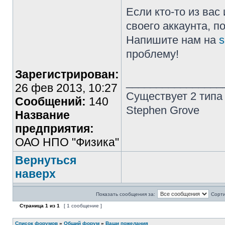
Если кто-то из ва
своего аккаунта, п
Напишите нам на
s
проблему!
Зарегистрирован:
________________
26 фев 2013, 10:27
Существует 2 типа
Сообщений:
140
Stephen Grove
Название
предприятия:
ОАО НПО "Физика"
Вернуться
наверх
Показать сообщения за:
Сорти
Страница
1
из
1
[ 1 сообщение ]
Список форумов
»
Общий форум
»
Ваши пожелания