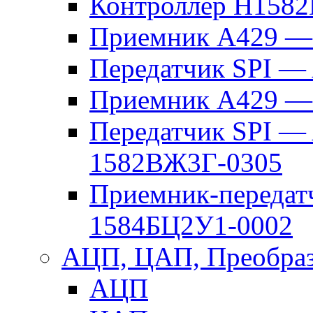
Контроллер Н158
Приемник A429 —
Передатчик SPI —
Приемник A429 — 
Передатчик SPI — 
1582ВЖ3Г-0305
Приемник-передатч
1584БЦ2У1-0002
АЦП, ЦАП, Преобраз
АЦП